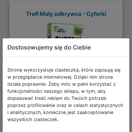
Trefl Mały odkrywca - Cyferki
Dostosowujemy się do Ciebie
Strona wykorzystuje ciasteczka, które zapisują się
w przeglądarce internetowej. Dzięki nim strona
działa poprawnie. Żeby móc w pełni korzystać z
funkcjonalności naszego sklepu, w tym, aby
29,30 zł
dopasować treść reklam do Twoich potrzeb
poprzez profilowanie oraz w celach statystycznych
DO KOSZYKA
i analitycznych, konieczne jest zaakceptowanie
wszystkich ciasteczek.
Galeria zdjęć