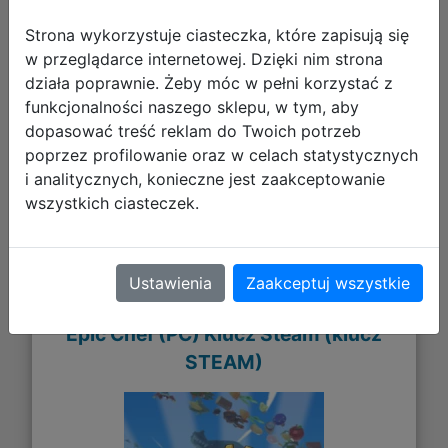
Strona wykorzystuje ciasteczka, które zapisują się
w przeglądarce internetowej. Dzięki nim strona
246,30 zł
działa poprawnie. Żeby móc w pełni korzystać z
funkcjonalności naszego sklepu, w tym, aby
DO KOSZYKA
dopasować treść reklam do Twoich potrzeb
poprzez profilowanie oraz w celach statystycznych
i analitycznych, konieczne jest zaakceptowanie
Galeria zdjęć
wszystkich ciasteczek.
Ustawienia
Zaakceptuj wszystkie
Epic Chef (PC) Klucz Steam (klucz
STEAM)