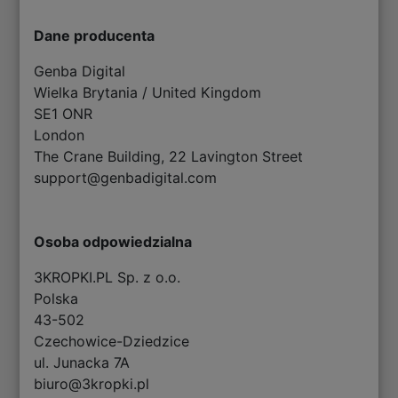
Dane producenta
Genba Digital
Wielka Brytania / United Kingdom
SE1 ONR
London
The Crane Building, 22 Lavington Street
support@genbadigital.com
Osoba odpowiedzialna
3KROPKI.PL Sp. z o.o.
Polska
43-502
Czechowice-Dziedzice
ul. Junacka 7A
biuro@3kropki.pl