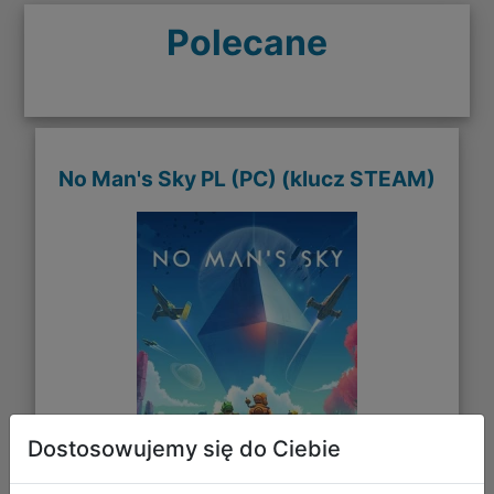
Polecane
No Man's Sky PL (PC) (klucz STEAM)
Dostosowujemy się do Ciebie