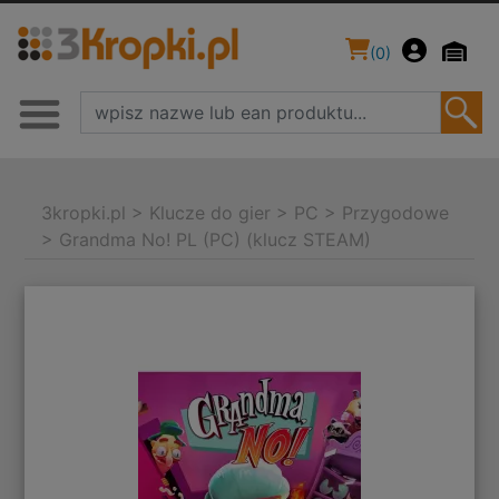
(
0
)
3kropki.pl
>
Klucze do gier
>
PC
>
Przygodowe
>
Grandma No! PL (PC) (klucz STEAM)