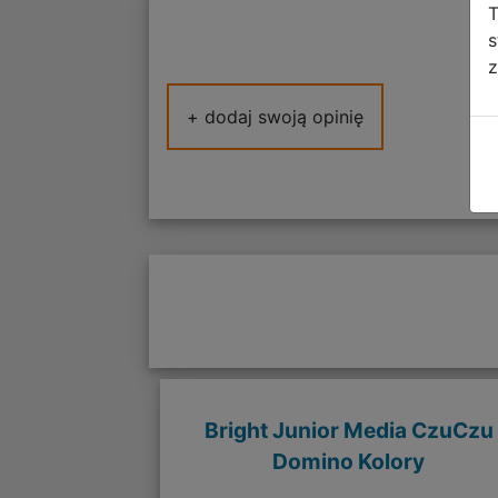
T
s
z
+ dodaj swoją opinię
Bright Junior Media CzuCzu
Domino Kolory