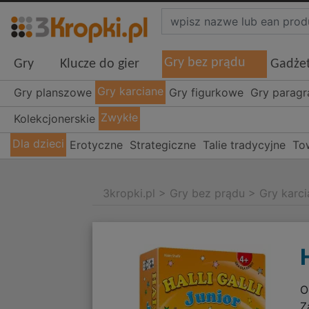
Gry bez prądu
Gry
Klucze do gier
Gadże
Gry karciane
Gry planszowe
Gry figurkowe
Gry parag
Zwykłe
Kolekcjonerskie
Dla dzieci
Erotyczne
Strategiczne
Talie tradycyjne
To
3kropki.pl
>
Gry bez prądu
>
Gry karc
O
Z