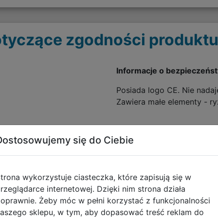
tyczące zgodności produktu
Informacje o bezpieczeńs
Posiada logo CE. Nie nadaje
Zawiera małe elementy - ry
Dostosowujemy się do Ciebie
trona wykorzystuje ciasteczka, które zapisują się w
rzeglądarce internetowej. Dzięki nim strona działa
oprawnie. Żeby móc w pełni korzystać z funkcjonalności
aszego sklepu, w tym, aby dopasować treść reklam do