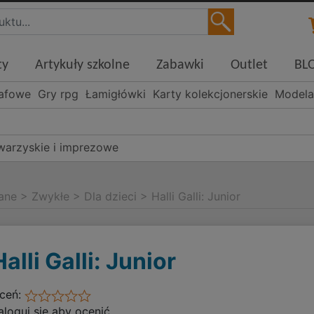
ty
Artykuły szkolne
Zabawki
Outlet
BL
rafowe
Gry rpg
Łamigłówki
Karty kolekcjonerskie
Modela
warzyskie i imprezowe
iane
>
Zwykłe
>
Dla dzieci
>
Halli Galli: Junior
Halli Galli: Junior
ceń:
aloguj się aby ocenić