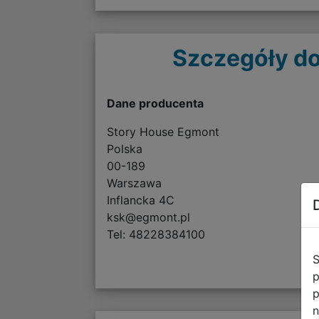
Szczegóły do
Dane producenta
Story House Egmont
Polska
00-189
Warszawa
Inflancka 4C
ksk@egmont.pl
Tel: 48228384100
S
p
p
n