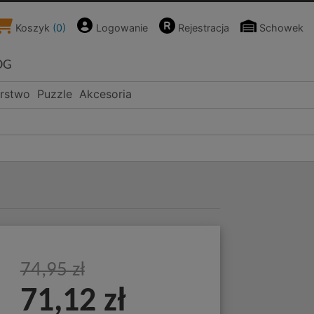
Koszyk
(
0
)
Logowanie
Rejestracja
Schowek
OG
rstwo
Puzzle
Akcesoria
74,95 zł
71,12 zł