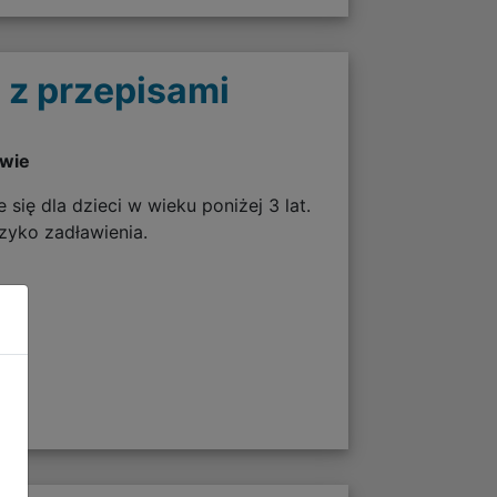
 z przepisami
twie
 się dla dzieci w wieku poniżej 3 lat.
zyko zadławienia.