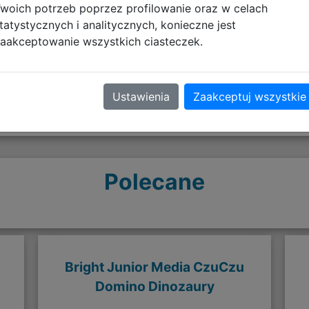
woich potrzeb poprzez profilowanie oraz w celach
Opinie o produkcie
tatystycznych i analitycznych, konieczne jest
aakceptowanie wszystkich ciasteczek.
Ustawienia
Zaakceptuj wszystkie
Polecane
Bright Junior Media CzuCzu
Domino Dinozaury