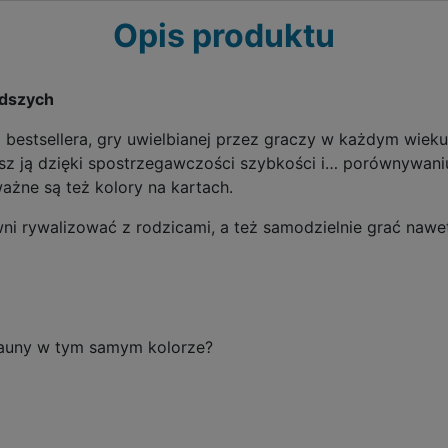
Opis produktu
odszych
go bestsellera, gry uwielbianej przez graczy w każdym wie
z ją dzięki spostrzegawczości szybkości i… porównywani
ażne są też kolory na kartach.
ówni rywalizować z rodzicami, a też samodzielnie grać nawe
klauny w tym samym kolorze?