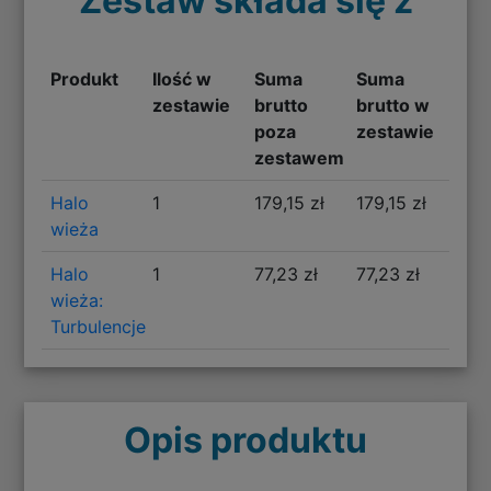
Zestaw składa się z
Produkt
Ilość w
Suma
Suma
zestawie
brutto
brutto w
poza
zestawie
zestawem
Halo
1
179,15 zł
179,15 zł
wieża
Halo
1
77,23 zł
77,23 zł
wieża:
Turbulencje
Opis produktu