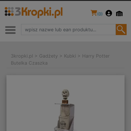
(
0
)
3kropki.pl
>
Gadżety
>
Kubki
>
Harry Potter
Butelka Czaszka