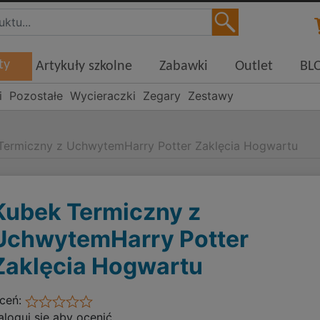
ty
Artykuły szkolne
Zabawki
Outlet
BL
i
Pozostałe
Wycieraczki
Zegary
Zestawy
Termiczny z UchwytemHarry Potter Zaklęcia Hogwartu
Kubek Termiczny z
UchwytemHarry Potter
Zaklęcia Hogwartu
ceń:
aloguj się aby ocenić