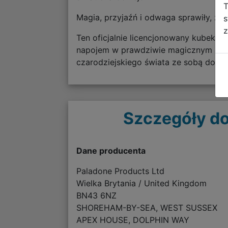
T
Magia, przyjaźń i odwaga sprawiły, że h
s
z
Ten oficjalnie licencjonowany kubek t
napojem w prawdziwie magicznym stylu
czarodziejskiego świata ze sobą do sz
Szczegóły do
Dane producenta
Paladone Products Ltd
Wielka Brytania / United Kingdom
BN43 6NZ
SHOREHAM-BY-SEA, WEST SUSSEX
APEX HOUSE, DOLPHIN WAY