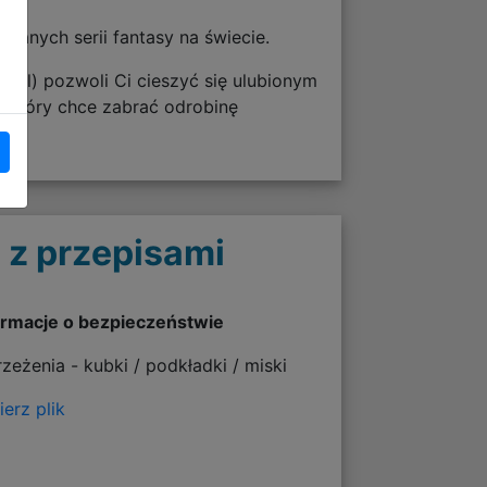
lbianych serii fantasy na świecie.
 ml) pozwoli Ci cieszyć się ulubionym
 który chce zabrać odrobinę
 z przepisami
ormacje o bezpieczeństwie
rzeżenia - kubki / podkładki / miski
erz plik