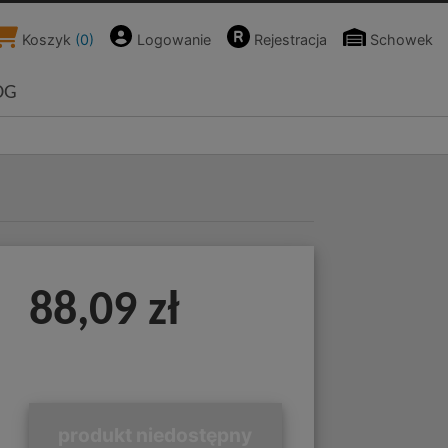
Koszyk
(
0
)
Logowanie
Rejestracja
Schowek
OG
88,09 zł
produkt niedostępny