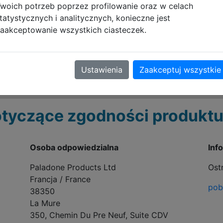
woich potrzeb poprzez profilowanie oraz w celach
istoria Harry'ego Pottera stała się jedną z najbardziej uwie
tatystycznych i analitycznych, konieczne jest
aakceptowanie wszystkich ciasteczek.
ermiczny z uchwytem Harry Potter – Zaklęcia Hogwartu (900
. To również świetny prezent dla każdego fana Hogwartu,
koły, pracy lub w podróż.
Ustawienia
Zaakceptuj wszystkie
tyczące zgodności produktu
Osoba odpowiedzialna
Inf
Paladone Products Ltd
Ost
Francja / France
pobi
38350
La Mure
350, Chemin Du Pre Neuf, Suite CDV