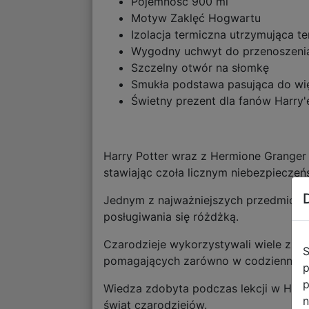
Pojemność 900 ml
Motyw Zaklęć Hogwartu
Izolacja termiczna utrzymująca t
Wygodny uchwyt do przenoszeni
Szczelny otwór na słomkę
Smukła podstawa pasująca do w
Świetny prezent dla fanów Harry'
Harry Potter wraz z Hermione Granger 
stawiając czoła licznym niebezpiecze
Jednym z najważniejszych przedmiotó
posługiwania się różdżką.
Czarodzieje wykorzystywali wiele znan
S
pomagających zarówno w codziennym życ
p
p
Wiedza zdobyta podczas lekcji w Hogw
n
świat czarodziejów.