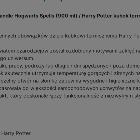
Handle Hogwarts Spells (900 ml) / Harry Potter kubek t
iennych obowiązków dzięki kubkowi termicznemu Harry Po
wiatem czarodziejów został ozdobiony motywami zaklęć 
go uniwersum.
uki, pracy, podróży lub długich dni spędzonych poza dom
 skutecznie utrzymuje temperaturę gorących i zimnych na
szczelny otwór na słomkę zapewnia wygodne i higieniczne 
y pasowała do większości samochodowych uchwytów na nap
dukt, który doskonale łączy funkcjonalność z niezwykłym st
 Harry Potter