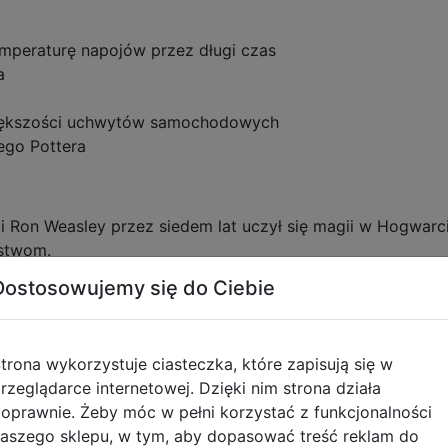
emperaturę napojów przez długi czas
a
iększości uchwytów samochodowych
ego Pottera
i Ron Weasley przez siedem lat uczył się magii w Hogwarc
ństwom.
Dostosowujemy się do Ciebie
w nauczanych w Hogwarcie były zaklęcia, które pozwalał
ych zaklęć, takich jak Lumos, Expelliarmus, Wingardium L
trona wykorzystuje ciasteczka, które zapisują się w
iu, jak i podczas walki z siłami zła.
rzeglądarce internetowej. Dzięki nim strona działa
oprawnie. Żeby móc w pełni korzystać z funkcjonalności
arcie wielokrotnie pomagała Harry'emu i jego przyjacio
aszego sklepu, w tym, aby dopasować treść reklam do