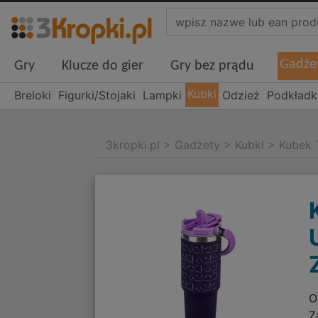
Gadże
Gry
Klucze do gier
Gry bez prądu
Kubki
Breloki
Figurki/Stojaki
Lampki
Odzież
Podkładk
3kropki.pl
>
Gadżety
>
Kubki
>
Kubek 
O
Z