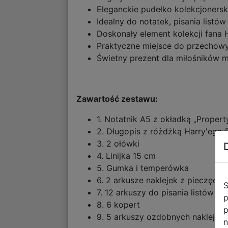
Eleganckie pudełko kolekcjoners
Idealny do notatek, pisania listó
Doskonały element kolekcji fana 
Praktyczne miejsce do przechowy
Świetny prezent dla miłośników m
Zawartość zestawu:
1. Notatnik A5 z okładką „Proper
2. Długopis z różdżką Harry'ego 
3. 2 ołówki
4. Linijka 15 cm
5. Gumka i temperówka
6. 2 arkusze naklejek z pieczęci
S
7. 12 arkuszy do pisania listów
p
8. 6 kopert
p
9. 5 arkuszy ozdobnych naklejek.
n