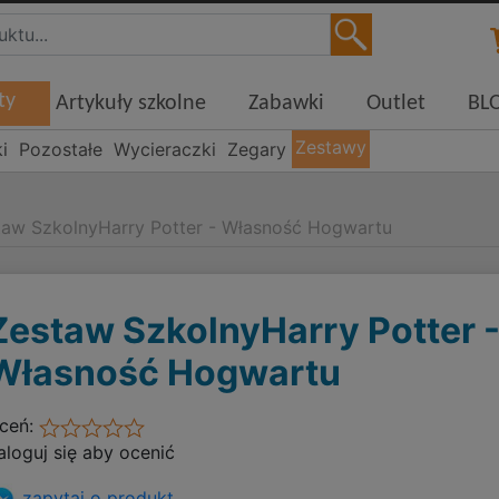
ty
Artykuły szkolne
Zabawki
Outlet
BL
Zestawy
i
Pozostałe
Wycieraczki
Zegary
taw SzkolnyHarry Potter - Własność Hogwartu
Zestaw SzkolnyHarry Potter 
Własność Hogwartu
ceń:
aloguj się aby ocenić
zapytaj o produkt