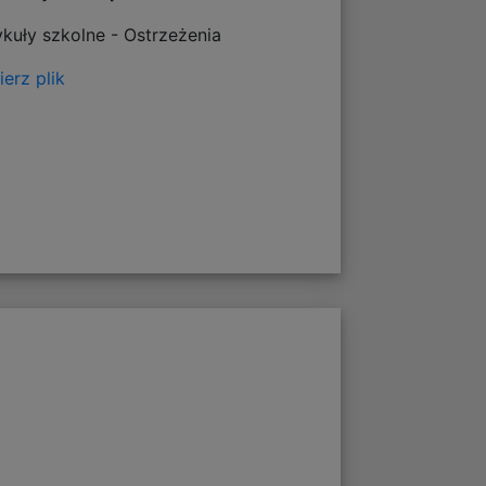
ykuły szkolne - Ostrzeżenia
erz plik