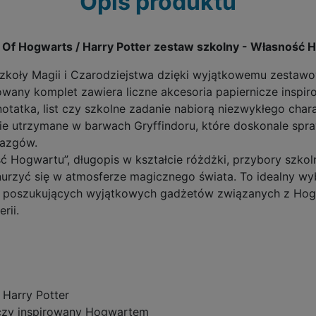
Opis produktu
y Of Hogwarts / Harry Potter zestaw szkolny - Własność
Szkoły Magii i Czarodziejstwa dzięki wyjątkowemu zestawo
owany komplet zawiera liczne akcesoria papiernicze insp
 notatka, list czy szkolne zadanie nabiorą niezwykłego ch
ie utrzymane w barwach Gryffindoru, które doskonale spra
iazgów.
 Hogwartu”, długopis w kształcie różdżki, przybory szkoln
nurzyć się w atmosferze magicznego świata. To idealny w
ów poszukujących wyjątkowych gadżetów związanych z Hogw
rii.
 Harry Potter
iczy inspirowany Hogwartem