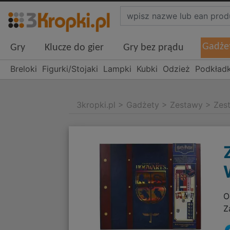
Gadże
Gry
Klucze do gier
Gry bez prądu
Breloki
Figurki/Stojaki
Lampki
Kubki
Odzież
Podkładk
3kropki.pl
>
Gadżety
>
Zestawy
>
Zes
O
Z