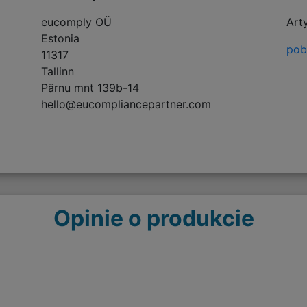
eucomply OÜ
Art
Estonia
pobi
11317
Tallinn
Pärnu mnt 139b-14
hello@eucompliancepartner.com
Opinie o produkcie