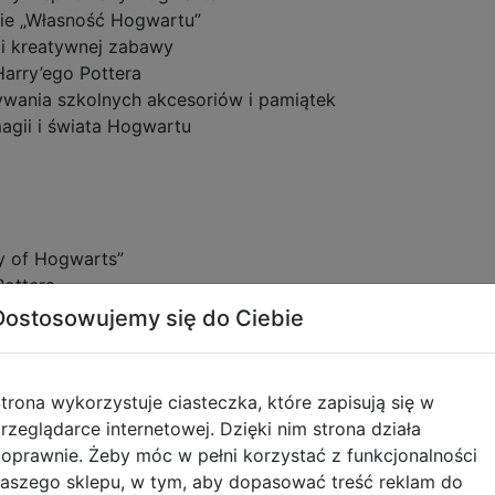
kie „Własność Hogwartu”
w i kreatywnej zabawy
Harry’ego Pottera
wania szkolnych akcesoriów i pamiątek
agii i świata Hogwartu
ty of Hogwarts”
Pottera
Dostosowujemy się do Ciebie
ą Hogwartu
trona wykorzystuje ciasteczka, które zapisują się w
rzeglądarce internetowej. Dzięki nim strona działa
oprawnie. Żeby móc w pełni korzystać z funkcjonalności
aszego sklepu, w tym, aby dopasować treść reklam do