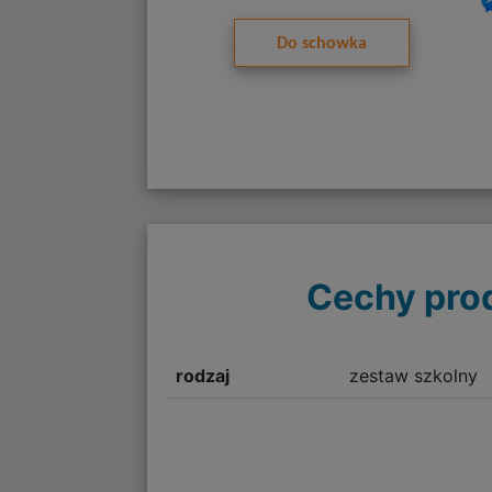
Do schowka
Cechy pro
rodzaj
zestaw szkolny