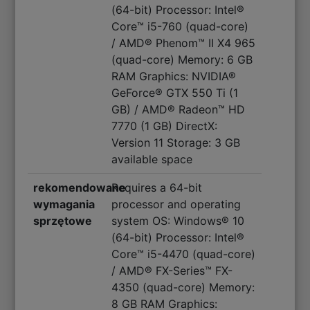
(64-bit) Processor: Intel®
Core™ i5-760 (quad-core)
/ AMD® Phenom™ II X4 965
(quad-core) Memory: 6 GB
RAM Graphics: NVIDIA®
GeForce® GTX 550 Ti (1
GB) / AMD® Radeon™ HD
7770 (1 GB) DirectX:
Version 11 Storage: 3 GB
available space
rekomendowane
Requires a 64-bit
wymagania
processor and operating
sprzętowe
system OS: Windows® 10
(64-bit) Processor: Intel®
Core™ i5-4470 (quad-core)
/ AMD® FX-Series™ FX-
4350 (quad-core) Memory:
8 GB RAM Graphics: