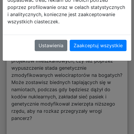
dopasować treść reklam do Twoich potrzeb
nie przezwyciężysz, wygeneruje pomysły i
poprzez profilowanie oraz w celach statystycznych
przemyślenia, które odblokują ścieżki i opcje, o
i analitycznych, konieczne jest zaakceptowanie
których istnieniu nie wiedziałeś, prowadząc do
wszystkich ciasteczek.
technologii, projektów i zadań z
nieprzewidywalnymi zwrotami akcji. Czy
podniesiesz na duchu zubożałych i obalisz
Ustawienia
Zaakceptuj wszystkie
korporacyjnych władców? A jeśli tak, czy
zrobisz to poprzez realizację ogromnych
projektów mieszkaniowych, czy też poprzez
wypuszczenie stada genetycznie
zmodyfikowanych welociraptorów na bogatych?
Może zostawisz biednych taplających się w
namiotach, podczas gdy będziesz dążył do
kodów nuklearnych, zakładał sieć pasiek i
genetycznie modyfikował zwierzęta niższego
rzędu, aby na rozkaz przegryzały wrogi
pancerz?