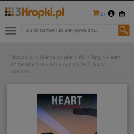
(
0
)
3kropki.pl
>
Klucze do gier
>
PC
>
Rpg
>
Heart
of the Machine - Early Access (PC) (klucz
STEAM)