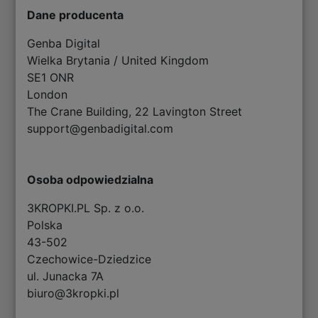
Dane producenta
Genba Digital
Wielka Brytania / United Kingdom
SE1 ONR
London
The Crane Building, 22 Lavington Street
support@genbadigital.com
Osoba odpowiedzialna
3KROPKI.PL Sp. z o.o.
Polska
43-502
Czechowice-Dziedzice
ul. Junacka 7A
biuro@3kropki.pl