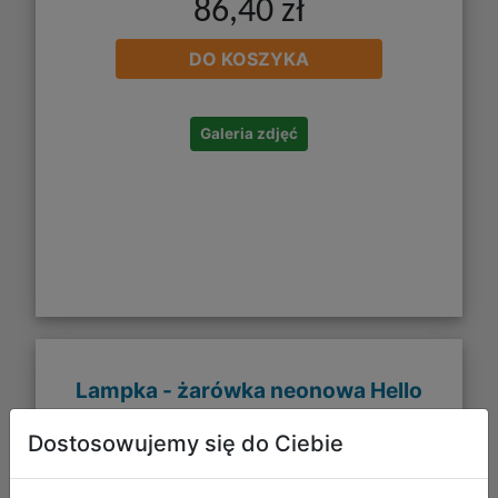
86,40 zł
DO KOSZYKA
Galeria zdjęć
Lampka - żarówka neonowa Hello
Kitty
Dostosowujemy się do Ciebie