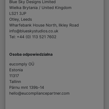
Blue Sky Designs Limited
Wielka Brytania / United Kingdom
LS21 3JP
Otley, Leeds
Wharfebank House North, Ilkley Road
info@blueskystudios.co.uk
Tel: +44 (0) 113 521 7602
Osoba odpowiedzialna
eucomply OÜ
Estonia
11317
Tallinn
Pärnu mnt 139b-14
hello@eucompliancepartner.com