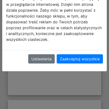
w przeglądarce internetowej. Dzięki nim strona
działa poprawnie. Żeby móc w pełni korzystać z
funkcjonalności naszego sklepu, w tym, aby
dopasować treść reklam do Twoich potrzeb
86,40 zł
poprzez profilowanie oraz w celach statystycznych
i analitycznych, konieczne jest zaakceptowanie
DO KOSZYKA
wszystkich ciasteczek.
Galeria zdjęć
Ustawienia
Zaakceptuj wszystkie