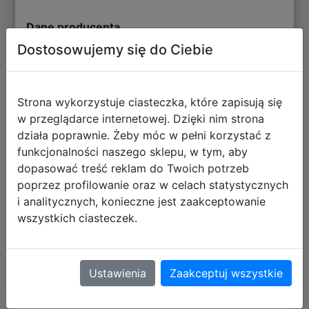
Dane producenta
Dostosowujemy się do Ciebie
TM Toys Sp. z o.o.
Polska
70-653
Strona wykorzystuje ciasteczka, które zapisują się
Szczecin
w przeglądarce internetowej. Dzięki nim strona
ul. Zbożowa 4
działa poprawnie. Żeby móc w pełni korzystać z
tmtoys@tmtoys.pl
funkcjonalności naszego sklepu, w tym, aby
dopasować treść reklam do Twoich potrzeb
poprzez profilowanie oraz w celach statystycznych
Informacje o bezpieczeństwie
i analitycznych, konieczne jest zaakceptowanie
Posiada logo CE. Nie nadaje się dla dzieci w
wszystkich ciasteczek.
wieku poniżej 3 lat. Zawiera małe elementy -
ryzyko zadławienia.
Ustawienia
Zaakceptuj wszystkie