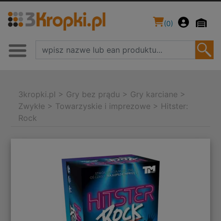
(
0
)
3kropki.pl
>
Gry bez prądu
>
Gry karciane
>
Zwykłe
>
Towarzyskie i imprezowe
>
Hitster:
Rock