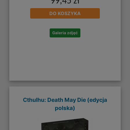
99,45 zł
DO KOSZYKA
Galeria zdjęć
Cthulhu: Death May Die (edycja
polska)