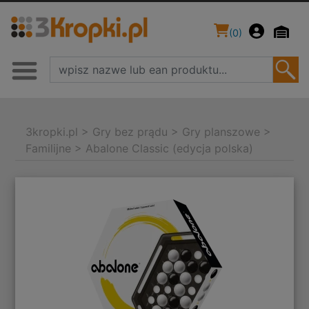
(
0
)
3kropki.pl
>
Gry bez prądu
>
Gry planszowe
>
Familijne
>
Abalone Classic (edycja polska)