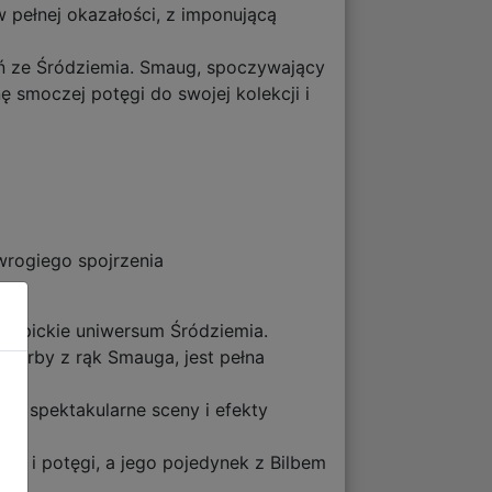
w pełnej okazałości, z imponującą
eń ze Śródziemia. Smaug, spoczywający
ę smoczej potęgi do swojej kolekcji i
wrogiego spojrzenia
ła epickie uniwersum Śródziemia.
skarby z rąk Smauga, jest pełna
ając spektakularne sceny i efekty
ści i potęgi, a jego pojedynek z Bilbem