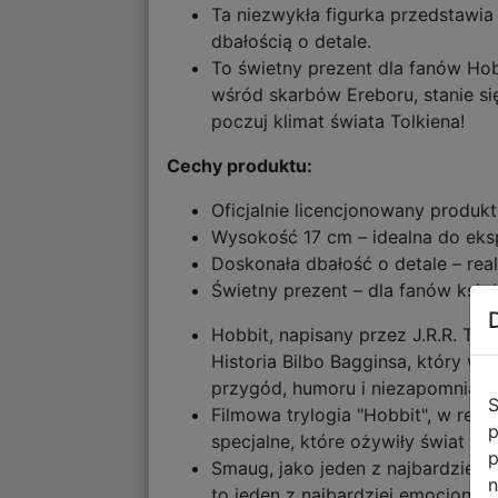
Ta niezwykła figurka przedstawia 
dbałością o detale.
To świetny prezent dla fanów Ho
wśród skarbów Ereboru, stanie si
poczuj klimat świata Tolkiena!
Cechy produktu:
Oficjalnie licencjonowany produkt
Wysokość 17 cm – idealna do eks
Doskonała dbałość o detale – rea
Świetny prezent – dla fanów ksią
Hobbit, napisany przez J.R.R. To
Historia Bilbo Bagginsa, który w
przygód, humoru i niezapomniany
S
Filmowa trylogia "Hobbit", w reżys
p
specjalne, które ożywiły świat w
p
Smaug, jako jeden z najbardziej i
n
to jeden z najbardziej emocjonują