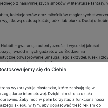
jednego z najsłynniejszych smoków w literaturze fantasy, 
bbita, kolekcjonerów oraz miłośników magicznych stworz
ę wyjątkową ozdobą każdej półki lub biurka. Dodaj odrobin
 Hobbit – gwarancja autentyczności i wysokiej jakości
pozycji wśród innych gadżetów ze Śródziemia
listyczne odwzorowanie Smauga, jego skrzydeł, łusek i zło
żek, filmów i kolekcjonerów fantasy
Dostosowujemy się do Ciebie
lkiena, to klasyczna opowieść fantasy, która zapoczątkowa
yrusza w podróż z krasnoludami, by odzyskać Erebor i jego 
ch postaci.
trona wykorzystuje ciasteczka, które zapisują się w
erii Petera Jacksona, rozszerzyła i pogłębiła historię, dod
rzeglądarce internetowej. Dzięki nim strona działa
ykreowany przez Tolkiena.
oprawnie. Żeby móc w pełni korzystać z funkcjonalności
konicznych smoków w literaturze, stał się symbolem chciwo
aszego sklepu, w tym, aby dopasować treść reklam do
cych momentów całej historii.