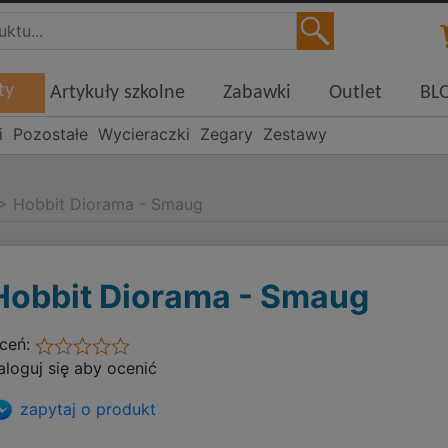
ty
Artykuły szkolne
Zabawki
Outlet
BL
i
Pozostałe
Wycieraczki
Zegary
Zestawy
>
Hobbit Diorama - Smaug
Hobbit Diorama - Smaug
ceń:
aloguj się aby ocenić
zapytaj o produkt