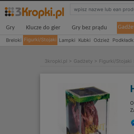
Gadże
Gry
Klucze do gier
Gry bez prądu
Figurki/Stojaki
Breloki
Lampki
Kubki
Odzież
Podkładk
3kropki.pl
>
Gadżety
>
Figurki/Stojaki
O
Z