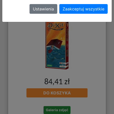
Ustawienia
Zaakceptuj wszystkie
Dixit 2: Przygody
84,41 zł
DO KOSZYKA
Galeria zdjęć