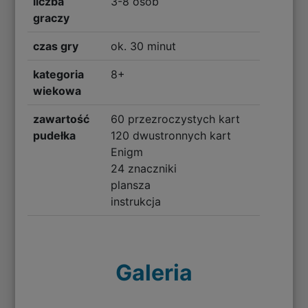
liczba
3-8 osób
graczy
czas gry
ok. 30 minut
kategoria
8+
wiekowa
zawartość
60 przezroczystych kart
pudełka
120 dwustronnych kart
Enigm
24 znaczniki
plansza
instrukcja
Galeria