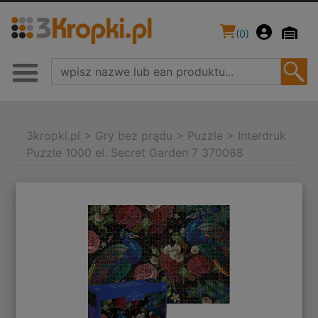
(
0
)
3kropki.pl
>
Gry bez prądu
>
Puzzle
>
Interdruk
Puzzle 1000 el. Secret Garden 7 370068