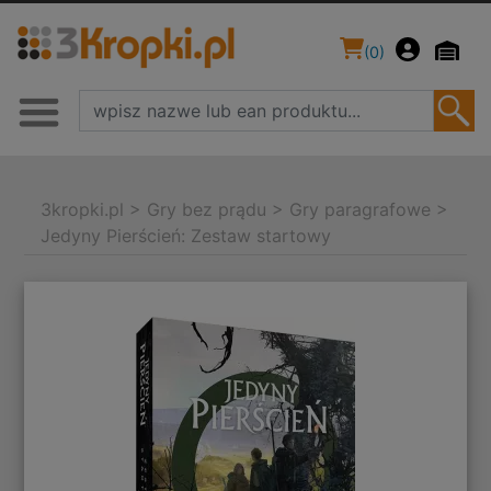
(
0
)
3kropki.pl
>
Gry bez prądu
>
Gry paragrafowe
>
Jedyny Pierścień: Zestaw startowy