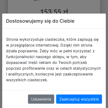
153,55 zł
Dostosowujemy się do Ciebie
DO KOSZYKA
Galeria zdjęć
Strona wykorzystuje ciasteczka, które zapisują się
w przeglądarce internetowej. Dzięki nim strona
działa poprawnie. Żeby móc w pełni korzystać z
funkcjonalności naszego sklepu, w tym, aby
dopasować treść reklam do Twoich potrzeb
poprzez profilowanie oraz w celach statystycznych
Jedyny Pierścień: W ruinach
i analitycznych, konieczne jest zaakceptowanie
utraconego królestwa
wszystkich ciasteczek.
Ustawienia
Zaakceptuj wszystkie