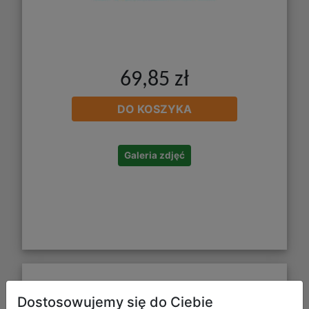
69,85 zł
DO KOSZYKA
Galeria zdjęć
Podkładka pod Myszkę Dune cz.1
Dostosowujemy się do Ciebie