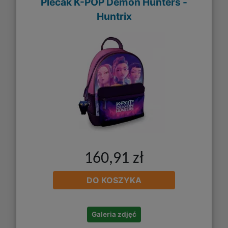
Plecak K-POP Demon Hunters -
Huntrix
160,91 zł
DO KOSZYKA
Galeria zdjęć