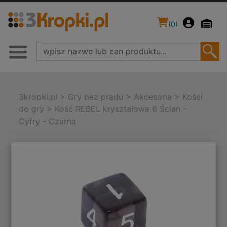
(
0
)
3kropki.pl
>
Gry bez prądu
>
Akcesoria
>
Kości
do gry
>
Kość REBEL kryształowa 6 Ścian -
Cyfry - Czarna