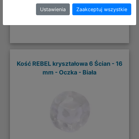
Galeria zdjęć
Ustawienia
Zaakceptuj wszystkie
Kość REBEL kryształowa 6 Ścian - 16
mm - Oczka - Biała