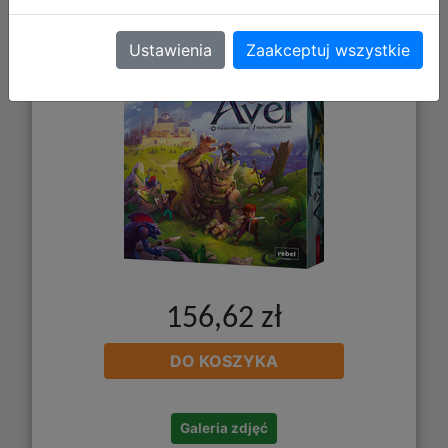
Kroniki Zamku Avel
Ustawienia
Zaakceptuj wszystkie
156,62 zł
DO KOSZYKA
Galeria zdjęć