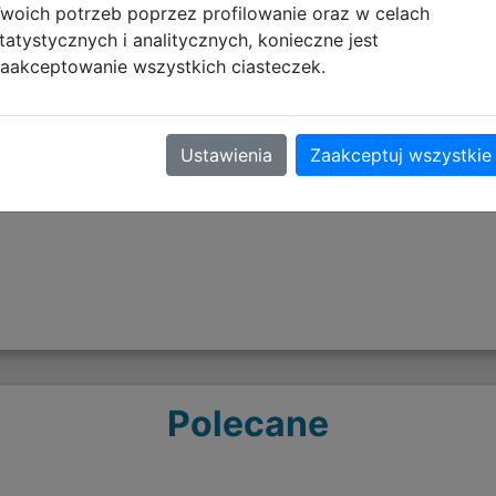
info@pyramidinternational.com
woich potrzeb poprzez profilowanie oraz w celach
tatystycznych i analitycznych, konieczne jest
aakceptowanie wszystkich ciasteczek.
Opinie o produkcie
Ustawienia
Zaakceptuj wszystkie
Polecane