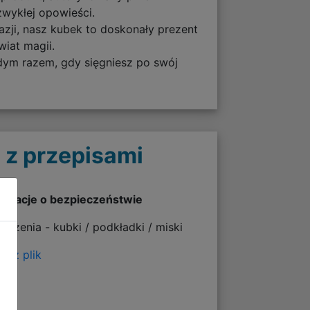
zwykłej opowieści.
azji, nasz kubek to doskonały prezent
wiat magii.
dym razem, gdy sięgniesz po swój
 z przepisami
ormacje o bezpieczeństwie
rzeżenia - kubki / podkładki / miski
erz plik