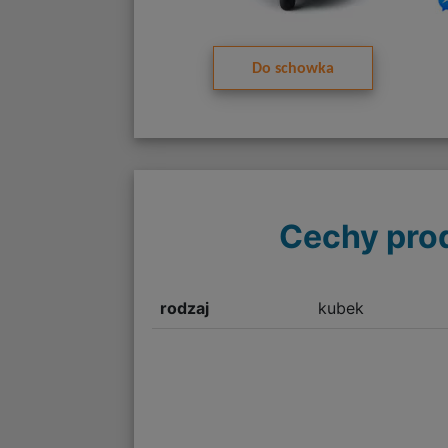
Do schowka
Cechy pro
rodzaj
kubek