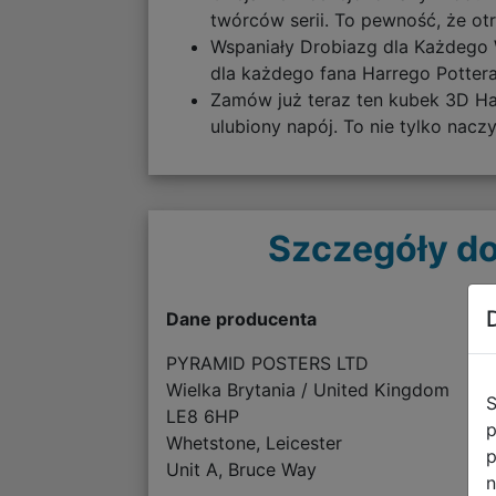
twórców serii. To pewność, że ot
Wspaniały Drobiazg dla Każdego W
dla każdego fana Harrego Pottera.
Zamów już teraz ten kubek 3D Ha
ulubiony napój. To nie tylko nacz
Szczegóły do
Dane producenta
PYRAMID POSTERS LTD
Wielka Brytania / United Kingdom
S
LE8 6HP
p
Whetstone, Leicester
p
Unit A, Bruce Way
n