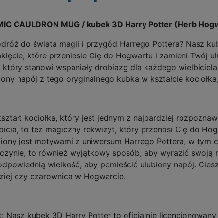
CAULDRON MUG / kubek 3D Harry Potter (Herb Hogwar
dróż do świata magii i przygód Harrego Pottera? Nasz kub
lęcie, które przeniesie Cię do Hogwartu i zamieni Twój ul
t, który stanowi wspaniały drobiazg dla każdego wielbiciel
ony napój z tego oryginalnego kubka w kształcie kociołka, 
kształt kociołka, który jest jednym z najbardziej rozpozna
 picia, to też magiczny rekwizyt, który przenosi Cię do Ho
biony jest motywami z uniwersum Harrego Pottera, w tym 
naczynie, to również wyjątkowy sposób, aby wyrazić swoją
dpowiednią wielkość, aby pomieścić ulubiony napój. Ciesz 
dziej czy czarownica w Hogwarcie.
t: Nasz kubek 3D Harry Potter to oficjalnie licencjonowan