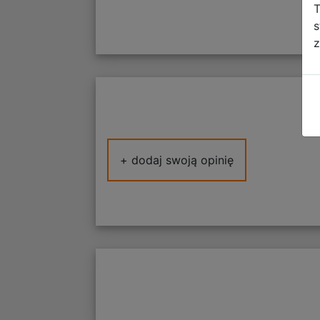
T
s
z
+ dodaj swoją opinię