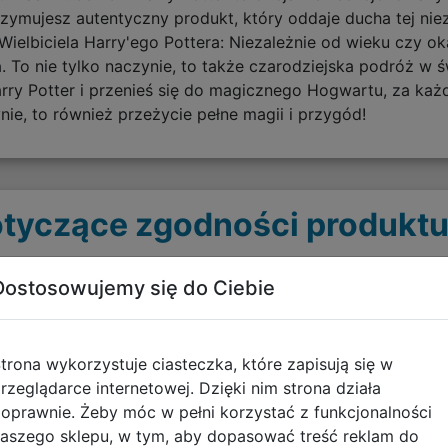
rzymujesz autentyczny produkt, który oddaje ducha tej nie
ielbiciela Harry'ego Pottera: Niezależnie od wieku czy ok
 To nie tylko naczynie, to także czarodziejska podróż w ś
rry Potter i przenieś się do magicznego Hogwartu, za każ
ynie, to również przeżycie pełne magii i przygód!
tyczące zgodności produktu
Dostosowujemy się do Ciebie
Osoba odpowiedzialna
Inf
Pyramid Europe GMBH
Ost
Niemcy / Germany
trona wykorzystuje ciasteczka, które zapisują się w
pobi
68519
rzeglądarce internetowej. Dzięki nim strona działa
Viernheim
oprawnie. Żeby móc w pełni korzystać z funkcjonalności
Walter-Gropius-Allee 1
aszego sklepu, w tym, aby dopasować treść reklam do