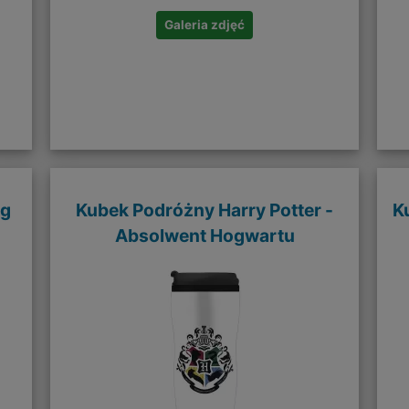
Galeria zdjęć
ig
Kubek Podróżny Harry Potter -
K
Absolwent Hogwartu