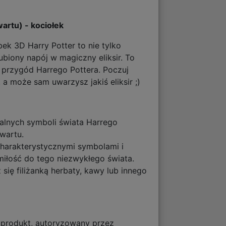
tu) - kociołek
ek 3D Harry Potter to nie tylko
ubiony napój w magiczny eliksir. To
a przygód Harrego Pottera. Poczuj
a może sam uwarzysz jakiś eliksir ;)
walnych symboli świata Harrego
gwartu.
charakterystycznymi symbolami i
 miłość do tego niezwykłego świata.
się filiżanką herbaty, kawy lub innego
y produkt, autoryzowany przez