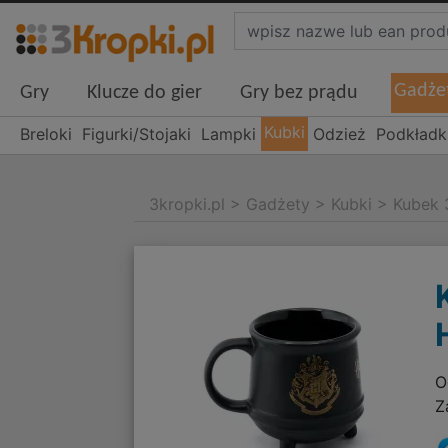
Gadże
Gry
Klucze do gier
Gry bez prądu
Kubki
Breloki
Figurki/Stojaki
Lampki
Odzież
Podkładk
3kropki.pl
>
Gadżety
>
Kubki
>
Kubek 
O
Z