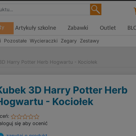
ty
Artykuły szkolne
Zabawki
Outlet
BL
i
Pozostałe
Wycieraczki
Zegary
Zestawy
3D Harry Potter Herb Hogwartu - Kociołek
Kubek 3D Harry Potter Herb
Hogwartu - Kociołek
ceń:
aloguj się aby ocenić
zapytaj o produkt