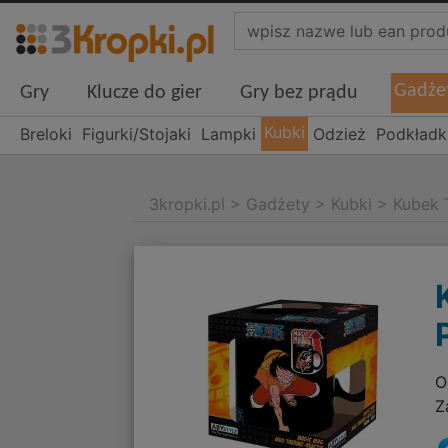
Gadże
Gry
Klucze do gier
Gry bez prądu
Kubki
Breloki
Figurki/Stojaki
Lampki
Odzież
Podkładk
3kropki.pl
>
Gadżety
>
Kubki
>
Kubek 
O
Z