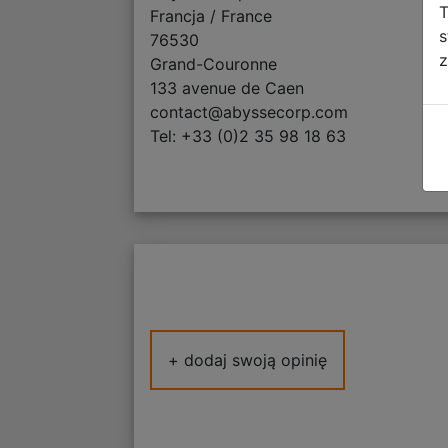
T
Francja / France
s
76530
z
Grand-Couronne
133 avenue de Caen
contact@abyssecorp.com
Tel: +33 (0)2 35 98 18 63
+ dodaj swoją opinię