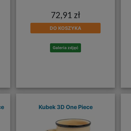
72,91 zł
DO KOSZYKA
Galeria zdjęć
ce
Kubek 3D One Piece