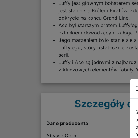
Luffy jest głównym bohaterem ser
jest stanie się Królem Piratów, z
odkrycie na końcu Grand Line.
Ace był starszym bratem Luffy'ego
członkiem dowodzącym załogą Pir
Jego marzeniem było stanie się si
Luffy'ego, który ostatecznie zos
serii.
Luffy i Ace są jednymi z najbardzi
z kluczowych elementów fabuły "
Szczegóły do
S
p
Dane producenta
p
n
Abysse Corp.