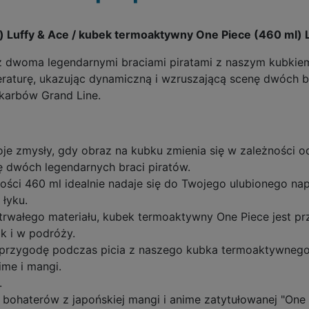
Luffy & Ace / kubek termoaktywny One Piece (460 ml) L
 dwoma legendarnymi braciami piratami z naszym kubkie
aturę, ukazując dynamiczną i wzruszającą scenę dwóch br
skarbów Grand Line.
je zmysły, gdy obraz na kubku zmienia się w zależności o
ę dwóch legendarnych braci piratów.
ści 460 ml idealnie nadaje się do Twojego ulubionego na
 łyku.
 trwałego materiału, kubek termoaktywny One Piece jest p
k i w podróży.
 przygodę podczas picia z naszego kubka termoaktywnego "
ime i mangi.
.
bohaterów z japońskiej mangi i anime zatytułowanej "One P