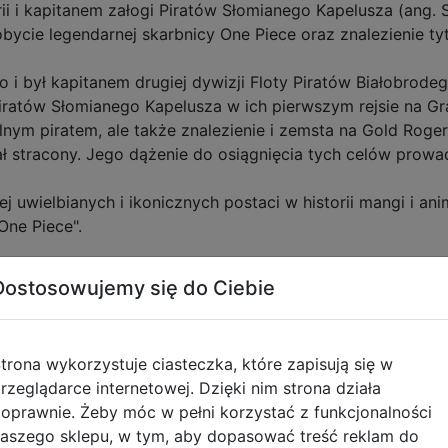
ii i kapitanem załogi Piratów Słomianego Kapelusza (ang. 
dobycie legendarnej skarbnicy One Piece oraz znalezienie t
 i był kapitanem drugiej dywizji Floty Piratów Białobrode
atów Słomianego Kapelusza w ich pierwszym rejsie na Gra
lnym piratem, ale także znalezienie i zemsta na Gold Roge
tał stracony. Jego dążenie do osiągnięcia tych celów prowa
ej uwielbianych i ikonicznych postaci w historii mangi i ani
One Piece".
Dostosowujemy się do Ciebie
tyczące zgodności produktu
trona wykorzystuje ciasteczka, które zapisują się w
rzeglądarce internetowej. Dzięki nim strona działa
Informacje o bezpieczeńs
oprawnie. Żeby móc w pełni korzystać z funkcjonalności
aszego sklepu, w tym, aby dopasować treść reklam do
Ostrzeżenia - kubki / podkł