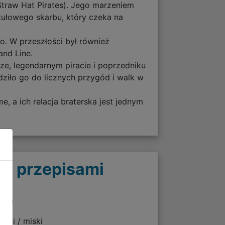
Straw Hat Pirates). Jego marzeniem
ytułowego skarbu, który czeka na
go. W przeszłości był również
nd Line.
rze, legendarnym piracie i poprzedniku
dziło go do licznych przygód i walk w
me, a ich relacja braterska jest jednym
 z przepisami
twie
adki / miski