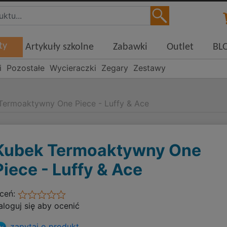
ty
Artykuły szkolne
Zabawki
Outlet
BL
i
Pozostałe
Wycieraczki
Zegary
Zestawy
Termoaktywny One Piece - Luffy & Ace
Kubek Termoaktywny One
Piece - Luffy & Ace
ceń:
aloguj się aby ocenić
zapytaj o produkt