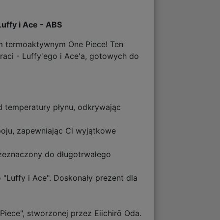
uffy i Ace - ABS
m termoaktywnym One Piece! Ten
aci - Luffy'ego i Ace'a, gotowych do
d temperatury płynu, odkrywając
poju, zapewniając Ci wyjątkowe
rzeznaczony do długotrwałego
Luffy i Ace". Doskonały prezent dla
iece", stworzonej przez Eiichirō Oda.