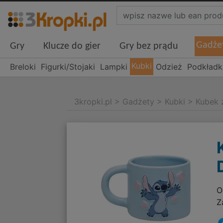
Gadże
Gry
Klucze do gier
Gry bez prądu
Kubki
Breloki
Figurki/Stojaki
Lampki
Odzież
Podkładk
3kropki.pl
>
Gadżety
>
Kubki
>
Kubek 
O
Z