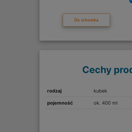
Do schowka
Cechy pro
rodzaj
kubek
pojemność
ok. 400 ml