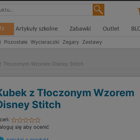
ty
Artykuły szkolne
Zabawki
Outlet
BL
i
Pozostałe
Wycieraczki
Zegary
Zestawy
z Tłoczonym Wzorem Disney Stitch
Kubek z Tłoczonym Wzorem
Disney Stitch
ceń:
aloguj się aby ocenić
zapytaj o produkt