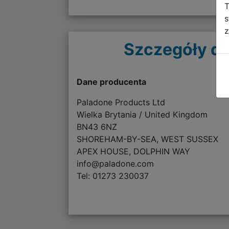
T
s
z
Szczegóły do
Dane producenta
Paladone Products Ltd
Wielka Brytania / United Kingdom
BN43 6NZ
SHOREHAM-BY-SEA, WEST SUSSEX
APEX HOUSE, DOLPHIN WAY
info@paladone.com
Tel: 01273 230037