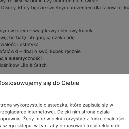
awy, relaksu w domu czy maratonu filmowego.
 Disney, który będzie świetnym prezentem dla fanów tej ku
onym wzorem – wyjątkowy i stylowy kubek
awę, herbatę lub gorącą czekoladę
wałość i estetyka
ofalówki – dbaj o swój kubek ręcznie
ncja autentyczności
ośników Lilo & Stitch
na z najbardziej uwielbianych animacji Disneya, opowiadając
Dostosowujemy się do Ciebie
smitą Stitch’em. Stitch to eksperyment naukowy, stworzon
 rodzinę i uczy się, co to znaczy kochać i być kochanym. Fi
yjaźń, akceptacja i znaczenie rodziny – „Ohana oznacza rodz
ria doczekała się wielu kontynuacji, w tym seriali i spin-o
trona wykorzystuje ciasteczka, które zapisują się w
go buntowniczego charakteru, skradł serca widzów na całym
rzeglądarce internetowej. Dzięki nim strona działa
oprawnie. Żeby móc w pełni korzystać z funkcjonalności
kolekcji i ciesz się każdym łykiem w towarzystwie Stitcha
aszego sklepu, w tym, aby dopasować treść reklam do