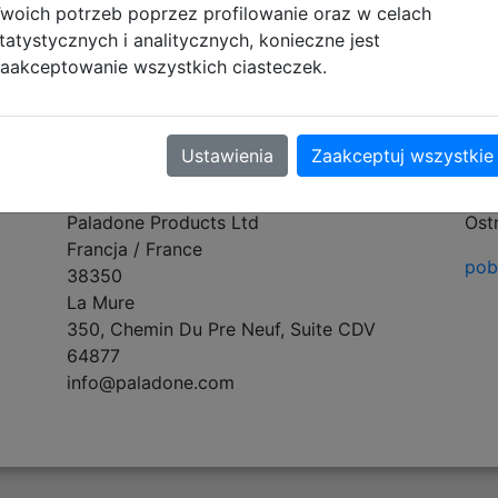
woich potrzeb poprzez profilowanie oraz w celach
tatystycznych i analitycznych, konieczne jest
aakceptowanie wszystkich ciasteczek.
tyczące zgodności produktu
Ustawienia
Zaakceptuj wszystkie
Osoba odpowiedzialna
Inf
Paladone Products Ltd
Ost
Francja / France
pobi
38350
La Mure
350, Chemin Du Pre Neuf, Suite CDV
64877
info@paladone.com