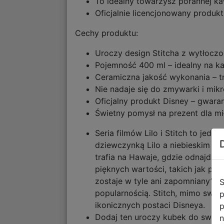
To idealny towarzysz porannej k
Oficjalnie licencjonowany produkt
Cechy produktu:
Uroczy design Stitcha z wytłocz
Pojemność 400 ml – idealny na k
Ceramiczna jakość wykonania – tr
Nie nadaje się do zmywarki i mikr
Oficjalny produkt Disney – gwara
Świetny pomysł na prezent dla mił
Seria filmów Lilo i Stitch to jed
dziewczynką Lilo a niebieskim ko
trafia na Hawaje, gdzie odnajduje
pięknych wartości, takich jak prz
zostaje w tyle ani zapomniany”. Se
S
popularnością. Stitch, mimo swoje
p
ikonicznych postaci Disneya.
p
Dodaj ten uroczy kubek do swojej 
n