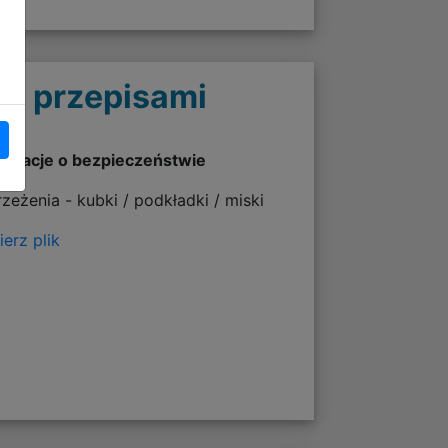
 z przepisami
ormacje o bezpieczeństwie
rzeżenia - kubki / podkładki / miski
erz plik