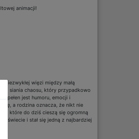
ltowej animacji!
a o niezwykłej więzi między małą
y do siania chaosu, który przypadkowo
lm pełen jest humoru, emocji i
inę, a rodzina oznacza, że nikt nie
ffów, które do dziś cieszą się ogromną
 świecie i stał się jedną z najbardziej
!