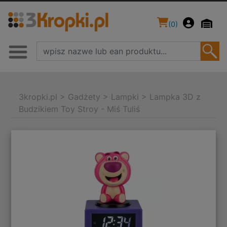
(
0
)
3kropki.pl
>
Gadżety
>
Lampki
>
Lampka 3D z
Budzikiem Toy Stroy - Miś Tuliś