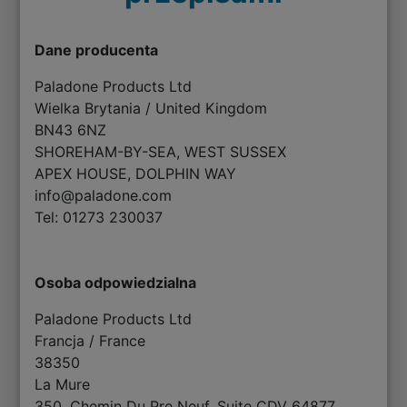
Dane producenta
Paladone Products Ltd
Wielka Brytania / United Kingdom
BN43 6NZ
SHOREHAM-BY-SEA, WEST SUSSEX
APEX HOUSE, DOLPHIN WAY
info@paladone.com
Tel: 01273 230037
Osoba odpowiedzialna
Paladone Products Ltd
Francja / France
38350
La Mure
350, Chemin Du Pre Neuf, Suite CDV 64877