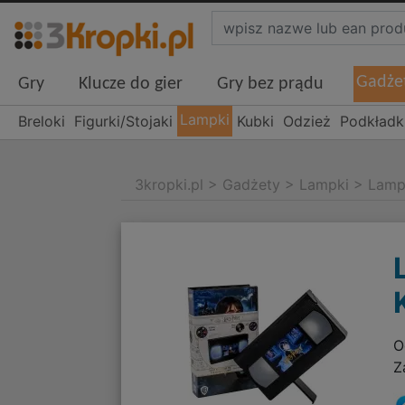
Gadże
Gry
Klucze do gier
Gry bez prądu
Lampki
Breloki
Figurki/Stojaki
Kubki
Odzież
Podkładk
3kropki.pl
>
Gadżety
>
Lampki
>
Lamp
O
Z