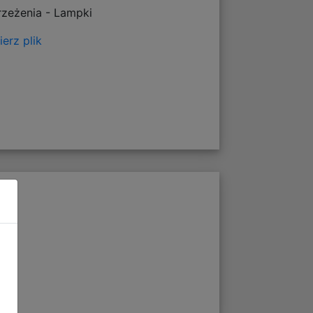
rzeżenia - Lampki
erz plik