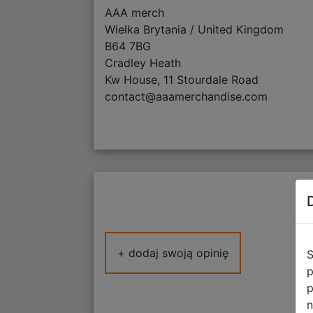
AAA merch
Wielka Brytania / United Kingdom
B64 7BG
Cradley Heath
Kw House, 11 Stourdale Road
contact@aaamerchandise.com
+ dodaj swoją opinię
S
p
p
n