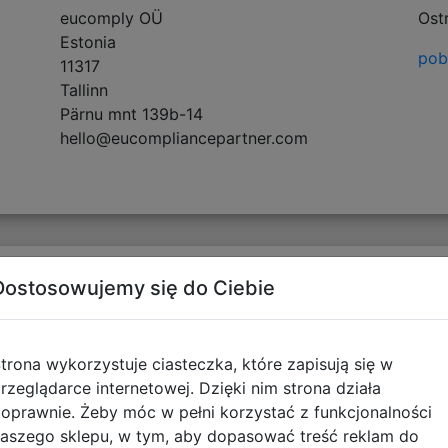
eucomply OÜ
Ost
Estonia
pobi
11317
Tallinn
Pärnu mnt 139b-14
hello@eucompliancepartner.com
Opinie o produkcie
Dostosowujemy się do Ciebie
trona wykorzystuje ciasteczka, które zapisują się w
rzeglądarce internetowej. Dzięki nim strona działa
oprawnie. Żeby móc w pełni korzystać z funkcjonalności
aszego sklepu, w tym, aby dopasować treść reklam do