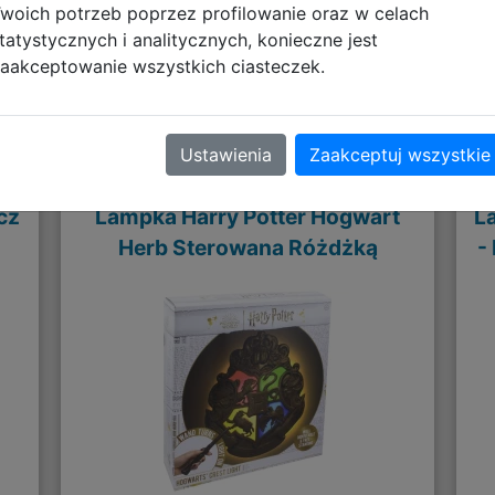
woich potrzeb poprzez profilowanie oraz w celach
tatystycznych i analitycznych, konieczne jest
aakceptowanie wszystkich ciasteczek.
Polecane
Ustawienia
Zaakceptuj wszystkie
cz
Lampka Harry Potter Hogwart
L
Herb Sterowana Różdżką
-