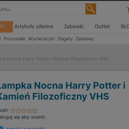
ty
Artykuły szkolne
Zabawki
Outlet
BL
i
Pozostałe
Wycieraczki
Zegary
Zestawy
ka Nocna Harry Potter i Kamień Filozoficzny VHS
Lampka Nocna Harry Potter i
Kamień Filozoficzny VHS
ceń:
aloguj się aby ocenić
zapytaj o produkt