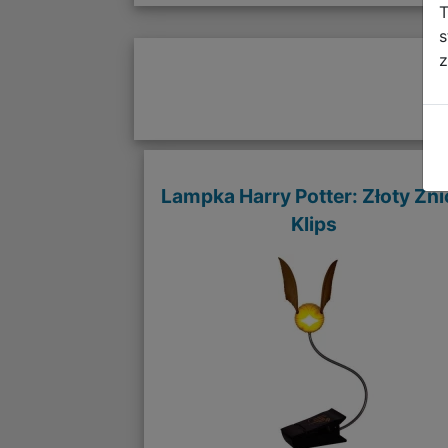
T
s
z
Lampka Harry Potter: Złoty Zni
Klips