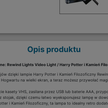
Opis produktu
one: Rewind Lights Video Light / Harry Potter i Kamień F
jów dzięki lampie Harry Potter i Kamień Filozoficzny Rewi
r Hogwartu na wielki ekran, a teraz możesz przywołać mag
ie kasety VHS, zasilana przez USB lub baterie AAA, przyp
raz stojak, dzięki czemu łatwo wyeksponujesz lampę w dow
ter i Kamień Filozoficzny, ta lampa to idealny retro doda