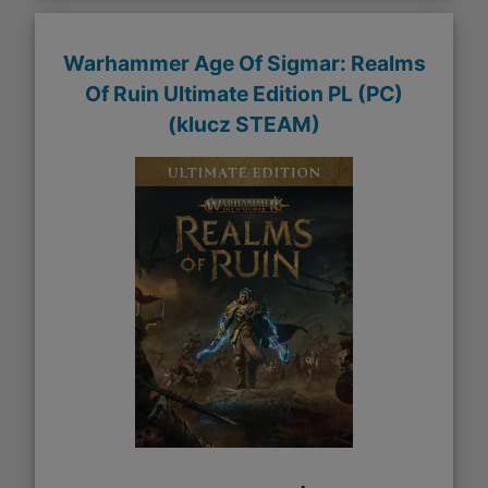
Warhammer Age Of Sigmar: Realms
Of Ruin Ultimate Edition PL (PC)
(klucz STEAM)