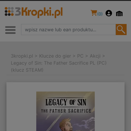
(
0
)
3kropki.pl
>
Klucze do gier
>
PC
>
Akcji
>
Legacy of Sin: The Father Sacrifice PL (PC)
(klucz STEAM)