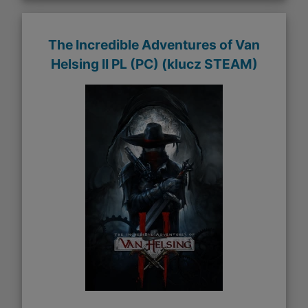
The Incredible Adventures of Van
Helsing II PL (PC) (klucz STEAM)