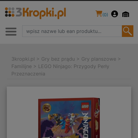
(
0
)
3kropki.pl
>
Gry bez prądu
>
Gry planszowe
>
Familijne
>
LEGO Ninjago: Przygody Perły
Przeznaczenia