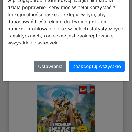
w przeglądarce internetowej. Dzięki nim strona
Galeria zdjęć
działa poprawnie. Żeby móc w pełni korzystać z
funkcjonalności naszego sklepu, w tym, aby
dopasować treść reklam do Twoich potrzeb
poprzez profilowanie oraz w celach statystycznych
i analitycznych, konieczne jest zaakceptowanie
wszystkich ciasteczek.
Ustawienia
Zaakceptuj wszystkie
LEGO Monkey Palace