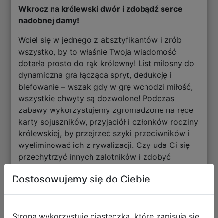
Wkrocz na królewski dwór i zdobądź serce
nadobnej damy!
Wciel się w jednego z absztyfikantów i zrób
wszystko, by to właśnie Twoja wiadomość
dotarła prosto do rąk królewny! List miłosny do
dynamiczna gra łącząca spryt, dedukcję i
blefowanie – wszak gdy w grę wchodzi miłość,
wszystkie chwyty są dozwolone! Podczas
zabawy wykorzystujemy zgromadzone na ręce
karty sojuszników, przyjaciół i członków rodziny
królewskiej, by przejrzeć szyki przeciwników i
wyeliminować ich z rywalizacji. Czy uda Ci się
przechytrzyć innych zalotników i zdobyć
zaufanie szlachetnej królewny?
Dostosowujemy się do Ciebie
Na czym to polega?
Strona wykorzystuje ciasteczka, które zapisują się