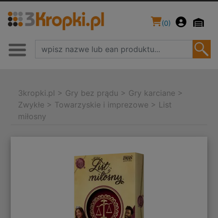
(
0
)
3kropki.pl
>
Gry bez prądu
>
Gry karciane
>
Zwykłe
>
Towarzyskie i imprezowe
>
List
miłosny