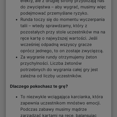
efekty, ale z drugiej strony przybliżają nas
do zwycięstwa – aby wygrać, musimy więc
podejmować przemyślane ryzyko.
Runda toczy się do momentu wyczerpania
talii – wtedy sprawdzamy, który z
pozostałych przy stole uczestników ma na
ręce kartę o najwyższej wartości. Jeśli
wcześniej odpadną wszyscy gracze
oprócz jednego, to on zostaje zwycięzcą.
Za wygranie rundy otrzymujemy żeton
przychylności. Liczba żetonów
potrzebnych do wygrania całej gry jest
zależna od liczby uczestników.
Dlaczego pokochasz te grę?
To niezwykle wciągająca karcianka, która
zapewnia uczestnikom mnóstwo emocji.
Podczas zabawy musimy mądrze
zarządzać kartami na ręce, balansując