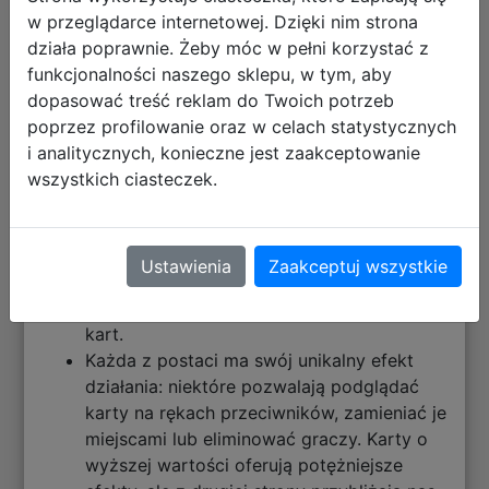
Rozgrywka w List miłosny trwa kilka rund,
w przeglądarce internetowej. Dzięki nim strona
podczas których wykorzystujemy
działa poprawnie. Żeby móc w pełni korzystać z
sojuszników, przyjaciół i członków rodziny
funkcjonalności naszego sklepu, w tym, aby
królewskiej, aby doręczyli królewnie naszą
dopasować treść reklam do Twoich potrzeb
wiadomość.
poprzez profilowanie oraz w celach statystycznych
Karta na ręce symbolizuje postać, która
i analitycznych, konieczne jest zaakceptowanie
aktualnie niesie nasz list. Ta postać może
wszystkich ciasteczek.
się jednak zmienić w trakcie rundy, w miarę
jak będziemy dobierać i zagrywać karty, a
także w efekcie działań innych graczy.
Ustawienia
Zaakceptuj wszystkie
W swojej turze dobieramy kartę na rękę, a
następnie zagrywamy jedną z posiadanych
kart.
Każda z postaci ma swój unikalny efekt
działania: niektóre pozwalają podglądać
karty na rękach przeciwników, zamieniać je
miejscami lub eliminować graczy. Karty o
wyższej wartości oferują potężniejsze