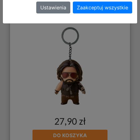
Good Loot Brelok 3D: Cyberpunk
Ustawienia
Zaakceptuj wszystkie
2077 Johnny Silverhand
27,90 zł
DO KOSZYKA