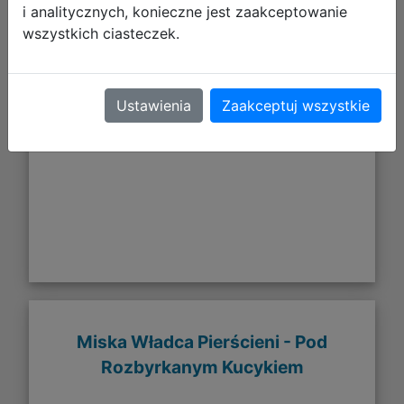
i analitycznych, konieczne jest zaakceptowanie
58,43 zł
wszystkich ciasteczek.
DO KOSZYKA
Ustawienia
Zaakceptuj wszystkie
Galeria zdjęć
Miska Władca Pierścieni - Pod
Rozbyrkanym Kucykiem