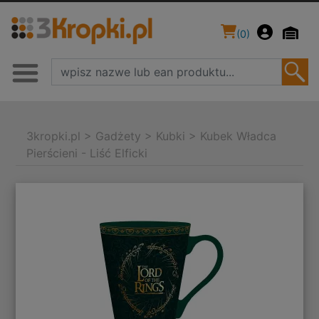
(
0
)
3kropki.pl
>
Gadżety
>
Kubki
>
Kubek Władca
Pierścieni - Liść Elficki