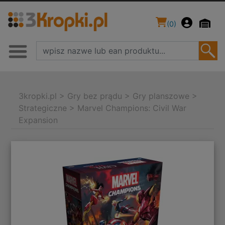
(
0
)
3kropki.pl
>
Gry bez prądu
>
Gry planszowe
>
Strategiczne
>
Marvel Champions: Civil War
Expansion