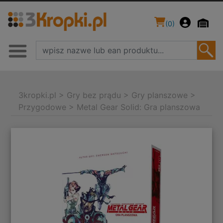
(
0
)
3kropki.pl
>
Gry bez prądu
>
Gry planszowe
>
Przygodowe
>
Metal Gear Solid: Gra planszowa