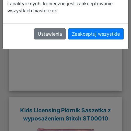
i analitycznych, konieczne jest zaakceptowanie
27,99 zł
wszystkich ciasteczek.
DO KOSZYKA
Ustawienia
Zaakceptuj wszystkie
Galeria zdjęć
Kids Licensing Piórnik Saszetka z
wyposażeniem Stitch ST00010