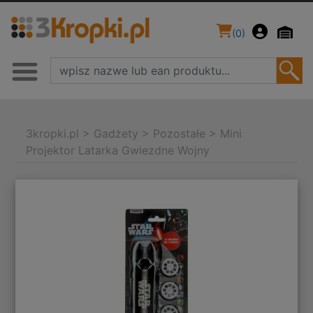
(
0
)
3kropki.pl
>
Gadżety
>
Pozostałe
>
Mini
Projektor Latarka Gwiezdne Wojny