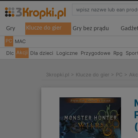
Klucze do gier
Gry
Gry bez prądu
Gadże
PC
MAC
Akcji
Dlc
Dla dzieci
Logiczne
Przygodowe
Rpg
Spor
3kropki.pl
>
Klucze do gier
>
PC
>
Akc