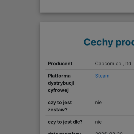
Cechy pro
Producent
Capcom co., ltd
Platforma
Steam
dystrybucji
cyfrowej
czy to jest
nie
zestaw?
czy to jest dlc?
nie