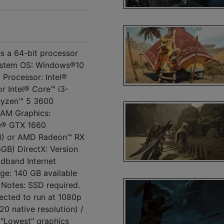
s a 64-bit processor
ystem OS: Windows®10
 Processor: Intel®
r Intel® Core™ i3-
Ryzen™ 5 3600
AM Graphics:
e® GTX 1660
) or AMD Radeon™ RX
B) DirectX: Version
dband Internet
ge: 140 GB available
 Notes: SSD required.
ected to run at 1080p
0 native resolution) /
 "Lowest" graphics