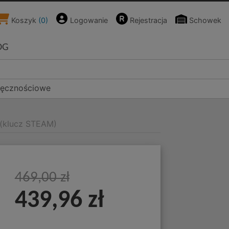
Koszyk
(
0
)
Logowanie
Rejestracja
Schowek
OG
ręcznościowe
 (klucz STEAM)
469,00 zł
439,96 zł