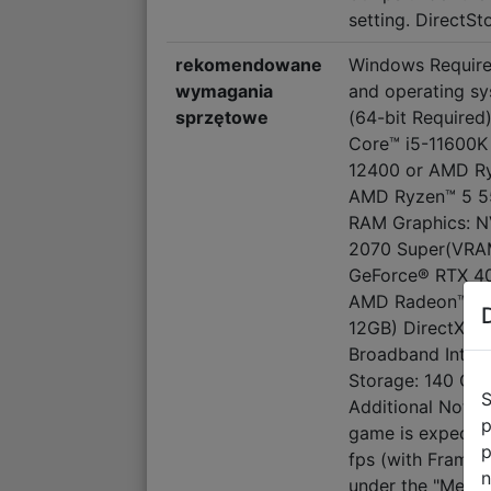
setting. DirectS
rekomendowane
Windows Require
wymagania
and operating s
sprzętowe
(64-bit Required)
Core™ i5-11600K 
12400 or AMD R
AMD Ryzen™ 5 5
RAM Graphics: N
2070 Super(VRA
GeForce® RTX 
AMD Radeon™ R
12GB) DirectX: V
Broadband Intern
Storage: 140 GB 
S
Additional Notes
p
game is expected
p
fps (with Frame 
n
under the "Mediu