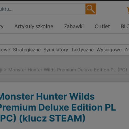
ty
Artykuły szkolne
Zabawki
Outlet
BL
towe
Strategiczne
Symulatory
Taktyczne
Wyścigowe
Z
ji
>
Monster Hunter Wilds Premium Deluxe Edition PL (PC)
Monster Hunter Wilds
Premium Deluxe Edition PL
(PC) (klucz STEAM)