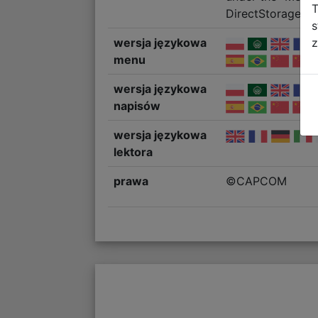
T
DirectStorage su
s
z
wersja językowa
menu
wersja językowa
napisów
wersja językowa
lektora
prawa
©CAPCOM