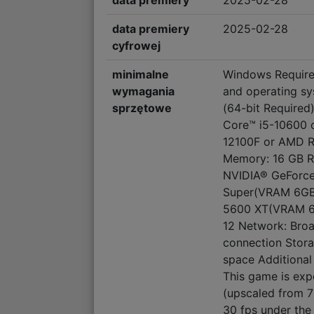
data premiery
2025-02-28
data premiery
2025-02-28
cyfrowej
minimalne
Windows Require
wymagania
and operating s
sprzętowe
(64-bit Required)
Core™ i5-10600 o
12100F or AMD 
Memory: 16 GB R
NVIDIA® GeForc
Super(VRAM 6GB
5600 XT(VRAM 6G
12 Network: Broa
connection Stora
space Additional
This game is exp
(upscaled from 72
30 fps under the