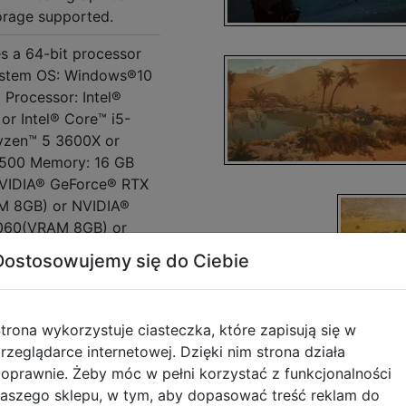
torage supported.
s a 64-bit processor
ystem OS: Windows®10
 Processor: Intel®
or Intel® Core™ i5-
yzen™ 5 3600X or
500 Memory: 16 GB
VIDIA® GeForce® RTX
M 8GB) or NVIDIA®
4060(VRAM 8GB) or
X 6700XT(VRAM
Dostosowujemy się do Ciebie
ersion 12 Network:
et connection
available space
trona wykorzystuje ciasteczka, które zapisują się w
: SSD required. This
rzeglądarce internetowej. Dzięki nim strona działa
 to run at 1080p / 60
oprawnie. Żeby móc w pełni korzystać z funkcjonalności
Generation enabled)
aszego sklepu, w tym, aby dopasować treść reklam do
m" graphics setting.