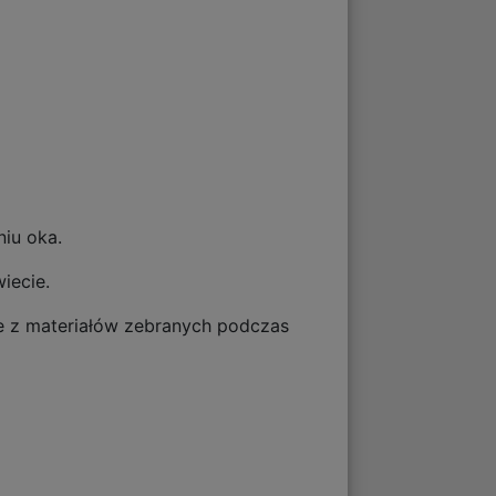
niu oka.
iecie.
ze z materiałów zebranych podczas