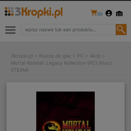
(
0
)
3kropki.pl
>
Klucze do gier
>
PC
>
Akcji
>
Mortal Kombat: Legacy Kollection (PC) (klucz
STEAM)