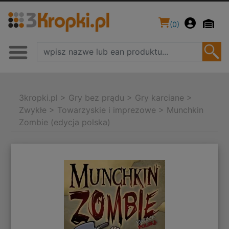
(
0
)
3kropki.pl
>
Gry bez prądu
>
Gry karciane
>
Zwykłe
>
Towarzyskie i imprezowe
>
Munchkin
Zombie (edycja polska)