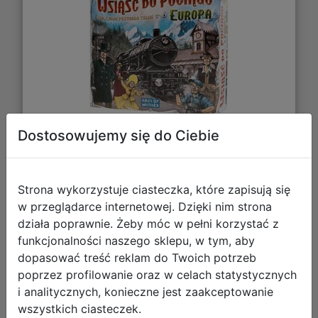
Dostosowujemy się do Ciebie
191,45 zł
DO KOSZYKA
Strona wykorzystuje ciasteczka, które zapisują się
w przeglądarce internetowej. Dzięki nim strona
działa poprawnie. Żeby móc w pełni korzystać z
Galeria zdjęć
funkcjonalności naszego sklepu, w tym, aby
dopasować treść reklam do Twoich potrzeb
poprzez profilowanie oraz w celach statystycznych
i analitycznych, konieczne jest zaakceptowanie
wszystkich ciasteczek.