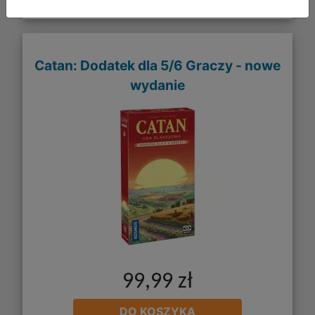
Catan: Dodatek dla 5/6 Graczy - nowe
wydanie
99,99 zł
DO KOSZYKA