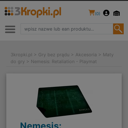
(
0
)
3kropki.pl
>
Gry bez prądu
>
Akcesoria
>
Maty
do gry
>
Nemesis: Retaliation - Playmat
Nemesis: