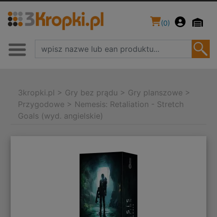
(
0
)
3kropki.pl
>
Gry bez prądu
>
Gry planszowe
>
Przygodowe
>
Nemesis: Retaliation - Stretch
Goals (wyd. angielskie)