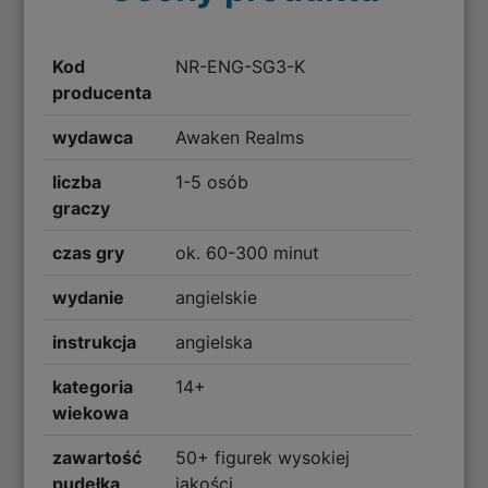
Kod
NR-ENG-SG3-K
producenta
wydawca
Awaken Realms
liczba
1-5 osób
graczy
czas gry
ok. 60-300 minut
wydanie
angielskie
instrukcja
angielska
kategoria
14+
wiekowa
zawartość
50+ figurek wysokiej
pudełka
jakości