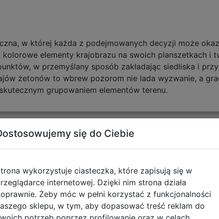
giczna, w której każda z podejmowanych decyzji może oka
olorowe elementy krajobrazu na swoich planszetkach i t
unktów, w przemyślany sposób zakładając siedliska i przy
ów żetonów to wbrew pozorom nie lada wyzwanie, a grac
a skutecznym grupowaniem elementów terenu.
Dostosowujemy się do Ciebie
tyczące zgodności produktu
trona wykorzystuje ciasteczka, które zapisują się w
Informacje o bezpieczeńs
rzeglądarce internetowej. Dzięki nim strona działa
oprawnie. Żeby móc w pełni korzystać z funkcjonalności
Posiada logo CE. Nie nadaje
aszego sklepu, w tym, aby dopasować treść reklam do
Zawiera małe elementy - ry
woich potrzeb poprzez profilowanie oraz w celach