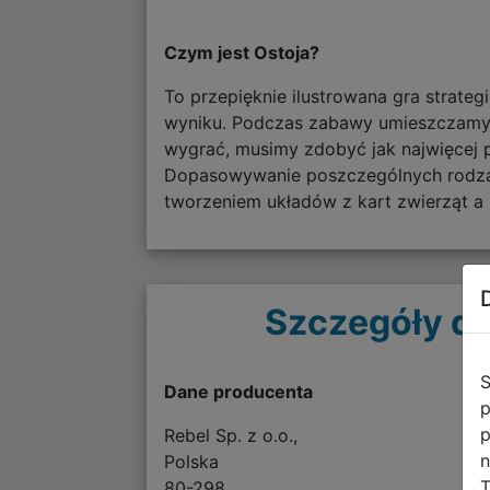
Czym jest Ostoja?
To przepięknie ilustrowana gra strate
wyniku. Podczas zabawy umieszczamy k
wygrać, musimy zdobyć jak najwięcej p
Dopasowywanie poszczególnych rodzaj
tworzeniem układów z kart zwierząt 
Szczegóły do
S
Dane producenta
p
p
Rebel Sp. z o.o.,
n
Polska
T
80-298