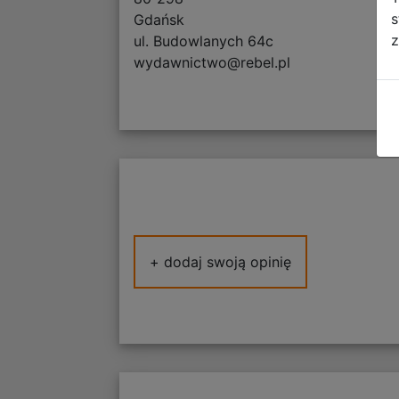
s
Gdańsk
z
ul. Budowlanych 64c
wydawnictwo@rebel.pl
+ dodaj swoją opinię