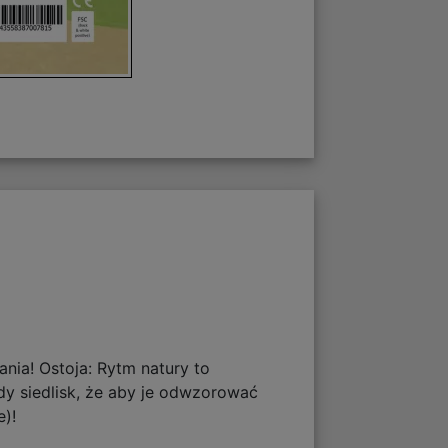
ia! Ostoja: Rytm natury to
ady siedlisk, że aby je odwzorować
e)!