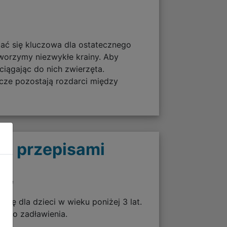
zać się kluczowa dla ostatecznego
worzymy niezwykłe krainy. Aby
ciągając do nich zwierzęta.
ze pozostają rozdarci między
 z przepisami
twie
 się dla dzieci w wieku poniżej 3 lat.
zyko zadławienia.