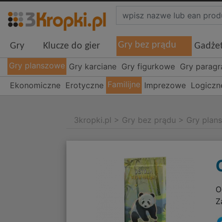
Gry bez prądu
Gry
Klucze do gier
Gadże
Gry planszowe
Gry karciane
Gry figurkowe
Gry parag
Familijne
Ekonomiczne
Erotyczne
Imprezowe
Logiczn
3kropki.pl
>
Gry bez prądu
>
Gry plan
O
Z