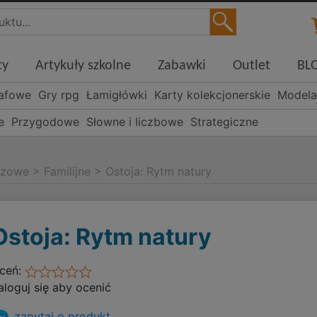
ty
Artykuły szkolne
Zabawki
Outlet
BL
rafowe
Gry rpg
Łamigłówki
Karty kolekcjonerskie
Modela
e
Przygodowe
Słowne i liczbowe
Strategiczne
szowe
>
Familijne
>
Ostoja: Rytm natury
Ostoja: Rytm natury
ceń:
aloguj się aby ocenić
zapytaj o produkt