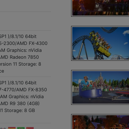
P1 )/8.1/10 64bit
l i5-2300/AMD FX-4300
M Graphics: nVidia
AMD Radeon 7850
rsion 11 Storage: 8
ce
P1 )/8.1/10 64bit
l i7-4770/AMD FX-8350
AM Graphics: nVidia
AMD R9 380 (4GB)
11 Storage: 8 GB