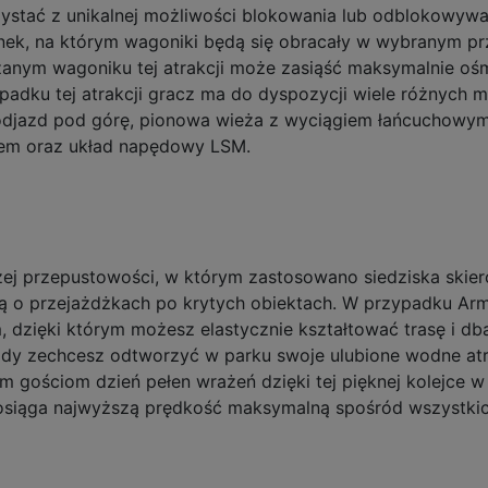
rzystać z unikalnej możliwości blokowania lub odblokow
nek, na którym wagoniki będą się obracały w wybranym prz
zanym wagoniku tej atrakcji może zasiąść maksymalnie o
padku tej atrakcji gracz ma do dyspozycji wiele różnych 
odjazd pod górę, pionowa wieża z wyciągiem łańcuchowym
em oraz układ napędowy LSM.
żej przepustowości, w którym zastosowano siedziska skier
lą o przejażdżkach po krytych obiektach. W przypadku Ar
, dzięki którym możesz elastycznie kształtować trasę i d
, gdy zechcesz odtworzyć w parku swoje ulubione wodne atr
m gościom dzień pełen wrażeń dzięki tej pięknej kolejce 
a osiąga najwyższą prędkość maksymalną spośród wszystkic