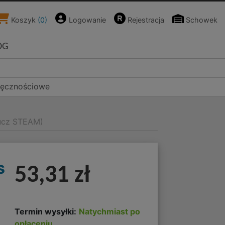
Koszyk
(
0
)
Logowanie
Rejestracja
Schowek
OG
ręcznościowe
klucz STEAM)
s
53,31 zł
Termin wysyłki:
Natychmiast po
opłaceniu