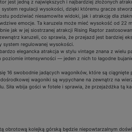
ptor jest jedną z największych i najbardziej złożonych atrak
 system regulacji wysokości, dzięki któremu gracze stwor
tu podziwiać niesamowite widoki, jak i atrakcję dla zła
awdziwe emocje. Ta karuzela może mieć wysokość od 22 
bnie jak w jej siostrzanej atrakcji Rising Raptor zastosow
wnątrz karuzeli, co sprawia, że przejazd jest bardziej eks
 system regulowanej wysokości.
 bardzo elegancka atrakcja w stylu vintage znana z wielu 
poziomie intensywności — jeden z nich to łagodne bujanie
da się 16 swobodnie jadących wagoników, które są ciągnięt
ły dośrodkowej wagoniki są wypychane na zewnątrz na wier
 Siła wbija gości w fotele i sprawia, że przejażdżka tą k
d tą obrotową kolejką górską będzie niepowtarzalnym dośw