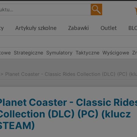
ty
Artykuły szkolne
Zabawki
Outlet
BL
towe
Strategiczne
Symulatory
Taktyczne
Wyścigowe
Z
>
Planet Coaster - Classic Rides Collection (DLC) (PC) (
Planet Coaster - Classic Ride
Collection (DLC) (PC) (klucz
STEAM)