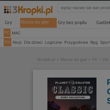
Klucze do gier
Gry
Gry bez prądu
Gadże
PC
MAC
Dlc
Akcji
Dla dzieci
Logiczne
Przygodowe
Rpg
Spor
3kropki.pl
>
Klucze do gier
>
PC
>
Dlc