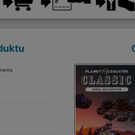
duktu
pments