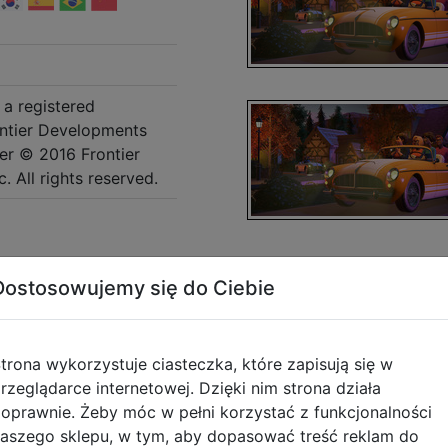
 a registered
ontier Developments
ter © 2016 Frontier
 All rights reserved.
Dostosowujemy się do Ciebie
Opis produktu
trona wykorzystuje ciasteczka, które zapisują się w
rzeglądarce internetowej. Dzięki nim strona działa
oprawnie. Żeby móc w pełni korzystać z funkcjonalności
 jest podstawowa wersja gry Planet Coaster na Steam.
aszego sklepu, w tym, aby dopasować treść reklam do