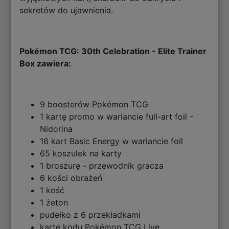
sekretów do ujawnienia.
Pokémon TCG: 30th Celebration - Elite Trainer
Box zawiera:
9 boosterów Pokémon TCG
1 kartę promo w wariancie full-art foil -
Nidorina
16 kart Basic Energy w wariancie foil
65 koszulek na karty
1 broszurę - przewodnik gracza
6 kości obrażeń
1 kość
1 żeton
pudełko z 6 przekładkami
kartę kodu Pokémon TCG Live