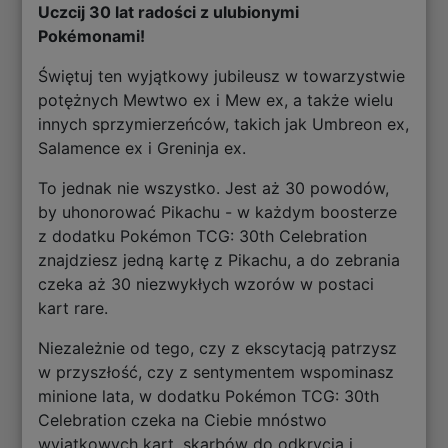
Uczcij 30 lat radości z ulubionymi
Pokémonami!
Świętuj ten wyjątkowy jubileusz w towarzystwie
potężnych Mewtwo ex i Mew ex, a także wielu
innych sprzymierzeńców, takich jak Umbreon ex,
Salamence ex i Greninja ex.
To jednak nie wszystko. Jest aż 30 powodów,
by uhonorować Pikachu - w każdym boosterze
z dodatku Pokémon TCG: 30th Celebration
znajdziesz jedną kartę z Pikachu, a do zebrania
czeka aż 30 niezwykłych wzorów w postaci
kart rare.
Niezależnie od tego, czy z ekscytacją patrzysz
w przyszłość, czy z sentymentem wspominasz
minione lata, w dodatku Pokémon TCG: 30th
Celebration czeka na Ciebie mnóstwo
wyjątkowych kart, skarbów do odkrycia i