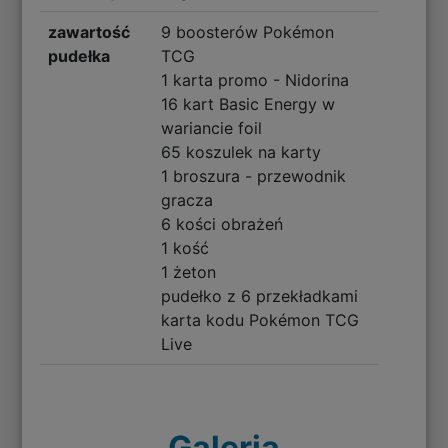
zawartość
9 boosterów Pokémon
pudełka
TCG
1 karta promo - Nidorina
16 kart Basic Energy w
wariancie foil
65 koszulek na karty
1 broszura - przewodnik
gracza
6 kości obrażeń
1 kość
1 żeton
pudełko z 6 przekładkami
karta kodu Pokémon TCG
Live
Galeria