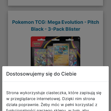
Pokemon TCG: Mega Evolution - Pitch
Black - 3-Pack Blister
Dostosowujemy się do Ciebie
Strona wykorzystuje ciasteczka, które zapisują się
119,99 zł
w przeglądarce internetowej. Dzięki nim strona
działa poprawnie. Żeby móc w pełni korzystać z
DO KOSZYKA
funkcjonalności naszego sklepu, w tym, aby