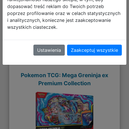
dopasować treść reklam do Twoich potrzeb
Galeria zdjęć
poprzez profilowanie oraz w celach statystycznych
i analitycznych, konieczne jest zaakceptowanie
wszystkich ciasteczek.
Ustawienia
Zaakceptuj wszystkie
Pokemon TCG: Mega Greninja ex
Premium Collection