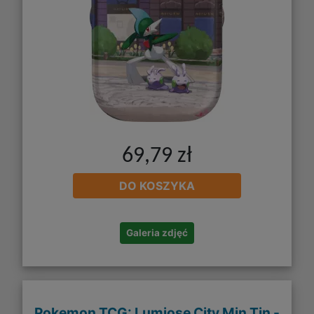
69,79 zł
DO KOSZYKA
Galeria zdjęć
Pokemon TCG: Lumiose City Min Tin -