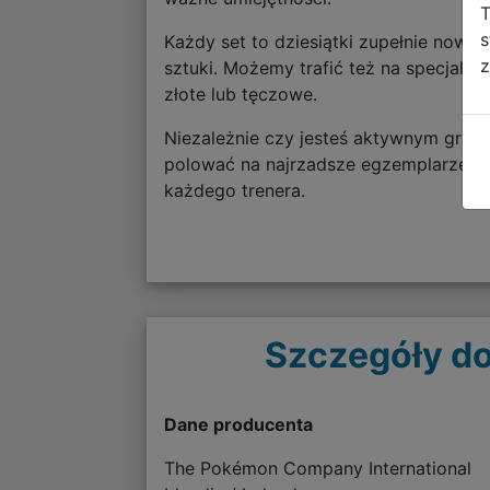
T
s
Każdy set to dziesiątki zupełnie nowyc
z
sztuki. Możemy trafić też na specjalne
złote lub tęczowe.
Niezależnie czy jesteś aktywnym gracz
polować na najrzadsze egzemplarze. Ta
każdego trenera.
Szczegóły do
Dane producenta
The Pokémon Company International