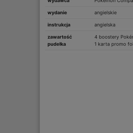
wydawca
Pokemon Company
wydanie
angielskie
instrukcja
angielska
zawartość
4 boostery Pok
pudełka
1 karta promo foi