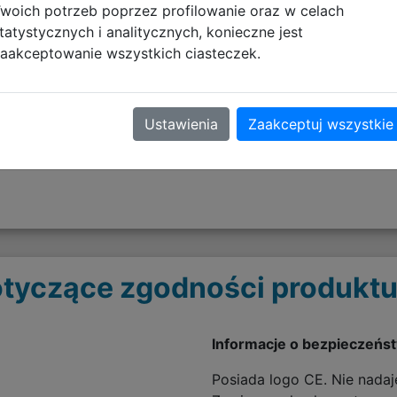
woich potrzeb poprzez profilowanie oraz w celach
tatystycznych i analitycznych, konieczne jest
h grafik przygotowanych przez artystów z całego świata, a
aakceptowanie wszystkich ciasteczek.
 wersje full art, a efektu dopełniają ciekawe wykończenia n
em, możesz otwierać paczki, by znaleźć swoje ulubione P
Ustawienia
Zaakceptuj wszystkie
kie poszukiwania potrafią być niezwykle ekscytujące, a r
tyczące zgodności produktu
Informacje o bezpieczeńs
Posiada logo CE. Nie nadaje