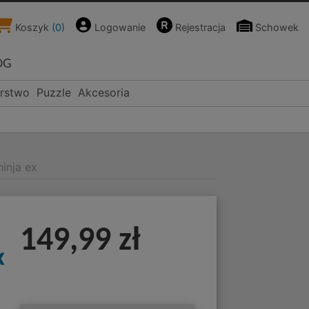
Koszyk
(
0
)
Logowanie
Rejestracja
Schowek
OG
rstwo
Puzzle
Akcesoria
inja ex
149,99 zł
x