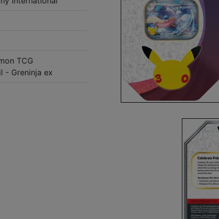
 International
émon TCG
l - Greninja ex