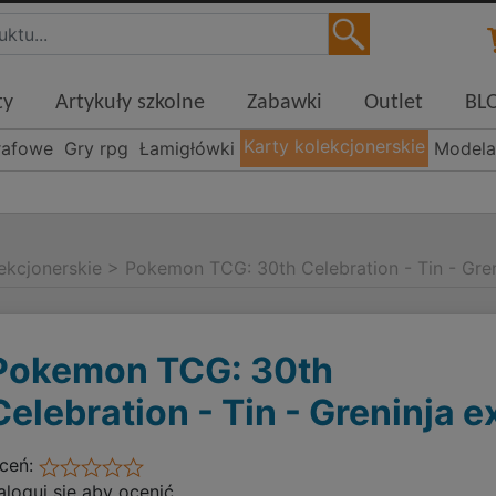
ty
Artykuły szkolne
Zabawki
Outlet
BL
Karty kolekcjonerskie
rafowe
Gry rpg
Łamigłówki
Modela
ekcjonerskie
>
Pokemon TCG: 30th Celebration - Tin - Gren
Pokemon TCG: 30th
Celebration - Tin - Greninja e
ceń:
aloguj się aby ocenić