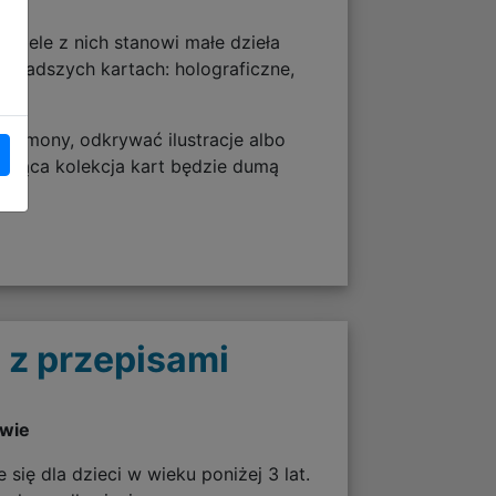
 wiele z nich stanowi małe dzieła
a rzadszych kartach: holograficzne,
okémony, odkrywać ilustracje albo
osnąca kolekcja kart będzie dumą
 z przepisami
twie
 się dla dzieci w wieku poniżej 3 lat.