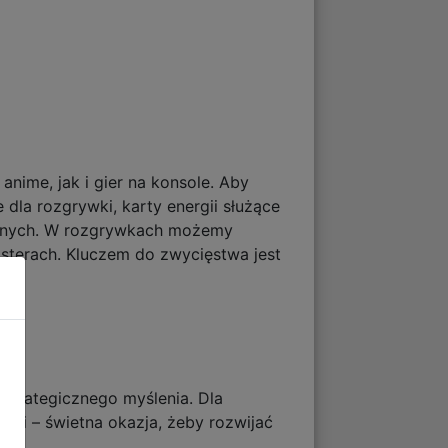
nime, jak i gier na konsole. Aby
 dla rozgrywki, karty energii służące
gicznych. W rozgrywkach możemy
sterach. Kluczem do zwycięstwa jest
gry.
 strategicznego myślenia. Dla
ieci – świetna okazja, żeby rozwijać