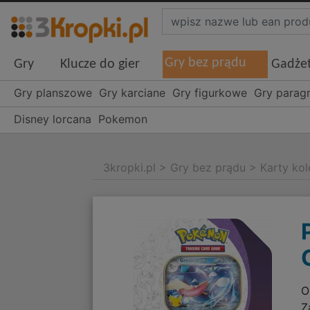
Gry bez prądu
Gry
Klucze do gier
Gadże
Gry planszowe
Gry karciane
Gry figurkowe
Gry parag
Disney lorcana
Pokemon
3kropki.pl
>
Gry bez prądu
>
Karty kol
O
Z