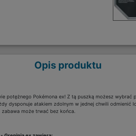
Opis produktu
wie potężnego Pokémona ex! Z tą puszką możesz wybrać p
ażdy dysponuje atakiem zdolnym w jednej chwili odmienić l
ym zabawa może trwać bez końca.
- Greninja ex zawiera: