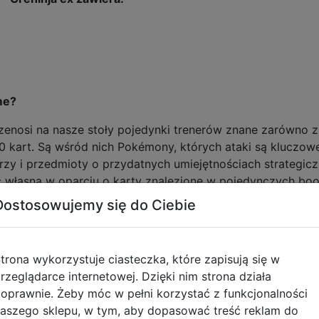
me?
enosi na nasze stoły pojedynki trenerów znane zarówno z a
60 kart. Są wśród nich Pokémony, których ataki są kluczowe
nerzy i przedmioty o przydatnych umiejętnościach strate
ć własną w oparciu o karty znalezione w pojedynczych boo
zczególnych kart i skuteczne zarządzanie nimi w trakcie 
Dostosowujemy się do Ciebie
trona wykorzystuje ciasteczka, które zapisują się w
rzeglądarce internetowej. Dzięki nim strona działa
zanie nią w takcie gry, wymaga odpowiedniego planowania i
oprawnie. Żeby móc w pełni korzystać z funkcjonalności
tole i odkrywanie zależności to ciekawe wyzwanie, a dla dz
aszego sklepu, w tym, aby dopasować treść reklam do