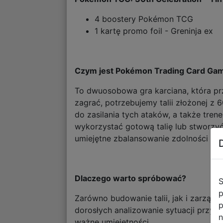
4 boostery Pokémon TCG
1 kartę promo foil - Greninja ex
Czym jest Pokémon Trading Card Ga
To dwuosobowa gra karciana, która prz
zagrać, potrzebujemy talii złożonej z 
do zasilania tych ataków, a także tre
wykorzystać gotową talię lub stworzy
umiejętne zbalansowanie zdolności pos
Dlaczego warto spróbować?
S
p
Zarówno budowanie talii, jak i zarząd
p
dorosłych analizowanie sytuacji przy s
n
ważne umiejętności.