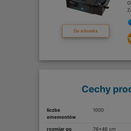
O
Z
Do schowka
Cechy pro
liczba
1000
emementów
rozmiar po
76x46 cm