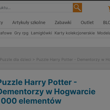
ty
Artykuły szkolne
Zabawki
Outlet
BL
rafowe
Gry rpg
Łamigłówki
Karty kolekcjonerskie
Model
Puzzle dla dzieci
>
Puzzle Harry Potter - Dementorzy w 
Puzzle Harry Potter -
Dementorzy w Hogwarcie
1000 elementów