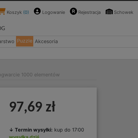
Koszyk
(
0
)
Logowanie
Rejestracja
Schowek
OG
Puzzle
arstwo
Akcesoria
Hogwarcie 1000 elementów
97,69 zł
↓ Termin wysyłki:
kup do 17:00
wysyłka dziś