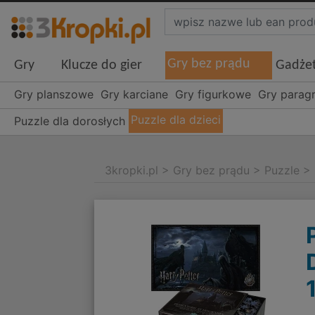
Gry bez prądu
Gry
Klucze do gier
Gadże
Gry planszowe
Gry karciane
Gry figurkowe
Gry parag
Puzzle dla dzieci
Puzzle dla dorosłych
3kropki.pl
>
Gry bez prądu
>
Puzzle
>