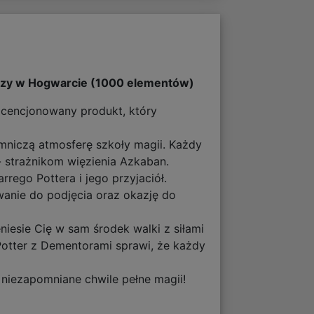
orzy w Hogwarcie (1000 elementów)
icencjonowany produkt, który
emniczą atmosferę szkoły magii. Każdy
- strażnikom więzienia Azkaban.
rego Pottera i jego przyjaciół.
wanie do podjęcia oraz okazję do
eniesie Cię w sam środek walki z siłami
 Potter z Dementorami sprawi, że każdy
 niezapomniane chwile pełne magii!