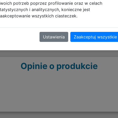
woich potrzeb poprzez profilowanie oraz w celach
BRUSSELS
tatystycznych i analitycznych, konieczne jest
tin
RUE ABBÉ CUYPERS 11
aakceptowanie wszystkich ciasteczek.
eu.customerservice@noblecollection.com
com
Ustawienia
Zaakceptuj wszystkie
Opinie o produkcie