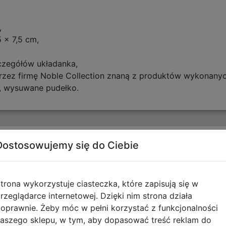
,
 x 7,5 cm,
czegółów układanka,
zez firmę Noble Collection znaną z produktów wykonanych
, wysuwane pudełko.
tyczące zgodności produktu
Dostosowujemy się do Ciebie
Osoba odpowiedzialna
Inf
trona wykorzystuje ciasteczka, które zapisują się w
rzeglądarce internetowej. Dzięki nim strona działa
NOBLE PARTNERS DISTRIBUTION
Nie
oprawnie. Żeby móc w pełni korzystać z funkcjonalności
Belgia / Belgium
poni
aszego sklepu, w tym, aby dopasować treść reklam do
1040
się