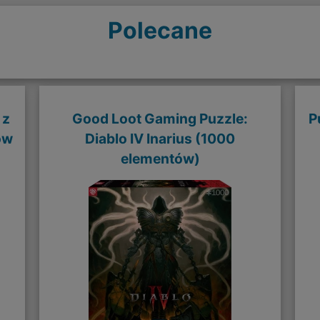
Polecane
 z
Good Loot Gaming Puzzle:
P
ów
Diablo IV Inarius (1000
elementów)