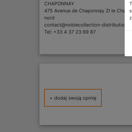
T
CHAPONNAY
s
475 Avenue de Chaponnay ZI le Chapo
z
nord
contact@noblecollection-distribution.
Tel: +33 4 37 23 69 87
+ dodaj swoją opinię