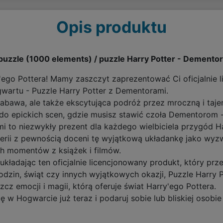
Opis produktu
puzzle (1000 elements) / puzzle Harry Potter - Dement
ego Pottera! Mamy zaszczyt zaprezentować Ci oficjalnie l
artu - Puzzle Harry Potter z Dementorami.
 zabawa, ale także ekscytująca podróż przez mroczną i taj
 do epickich scen, gdzie musisz stawić czoła Dementorom 
 to niezwykły prezent dla każdego wielbiciela przygód Har
serii z pewnością doceni tę wyjątkową układankę jako wyz
h momentów z książek i filmów.
 układając ten oficjalnie licencjonowany produkt, który prz
urodzin, świąt czy innych wyjątkowych okazji, Puzzle Harry
zcz emocji i magii, którą oferuje świat Harry'ego Pottera.
 w Hogwarcie już teraz i podaruj sobie lub bliskiej osobie