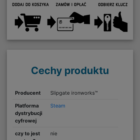
Cechy produktu
Producent
Slipgate ironworks™
Platforma
Steam
dystrybucji
cyfrowej
czy to jest
nie