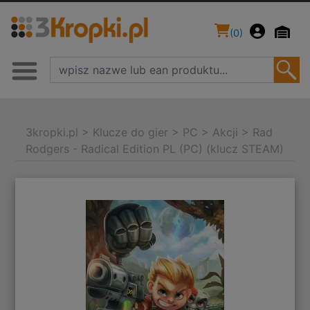
(
0
)
3kropki.pl
>
Klucze do gier
>
PC
>
Akcji
>
Rad
Rodgers - Radical Edition PL (PC) (klucz STEAM)