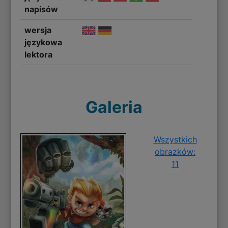
napisów
wersja
językowa
lektora
Galeria
Wszystkich
obrazków:
11