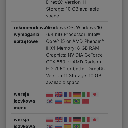
DirectX: Version 11
Storage: 10 GB available
space
rekomendowane
Windows OS: Windows 10
wymagania
(64 bit) Processor: Intel®
sprzętowe
Core™ i5 or AMD Phenom™
II X4 Memory: 8 GB RAM
Graphics: NVIDIA GeForce
GTX 660 or AMD Radeon
HD 7950 or better DirectX:
Version 11 Storage: 10 GB
available space
wersja
językowa
menu
wersja
językowa