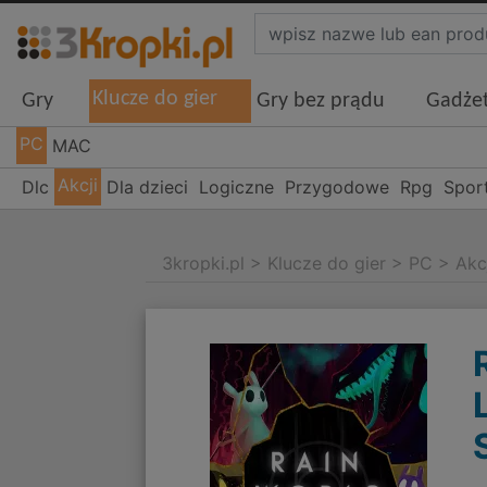
Klucze do gier
Gry
Gry bez prądu
Gadże
PC
MAC
Akcji
Dlc
Dla dzieci
Logiczne
Przygodowe
Rpg
Spor
3kropki.pl
>
Klucze do gier
>
PC
>
Akc