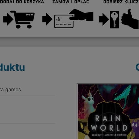
duktu
ara games