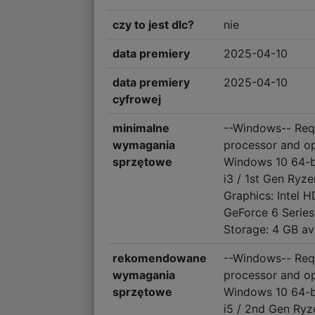
czy to jest dlc?
nie
data premiery
2025-04-10
data premiery
2025-04-10
cyfrowej
minimalne
--Windows-- Requ
wymagania
processor and o
sprzętowe
Windows 10 64-b
i3 / 1st Gen Ry
Graphics: Intel H
GeForce 6 Series
Storage: 4 GB av
rekomendowane
--Windows-- Requ
wymagania
processor and o
sprzętowe
Windows 10 64-b
i5 / 2nd Gen Ryze