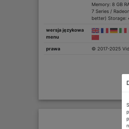
Memory: 8 GB RA
7 Series / Radeo
better) Storage:
wersja językowa
menu
prawa
© 2017-2025 Vid
S
p
p
n