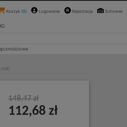
Koszyk
(
0
)
Logowanie
Rejestracja
Schowek
OG
ręcznościowe
TEAM)
148,47 zł
112,68 zł