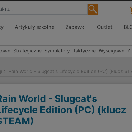
ty
Artykuły szkolne
Zabawki
Outlet
BL
towe
Strategiczne
Symulatory
Taktyczne
Wyścigowe
Z
ji
>
Rain World - Slugcat's Lifecycle Edition (PC) (klucz S
Rain World - Slugcat's
Lifecycle Edition (PC) (klucz
STEAM)