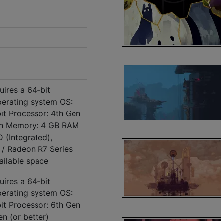
ires a 64-bit
perating system OS:
it Processor: 4th Gen
zen Memory: 4 GB RAM
D (Integrated),
 / Radeon R7 Series
ailable space
ires a 64-bit
perating system OS:
it Processor: 6th Gen
n (or better)