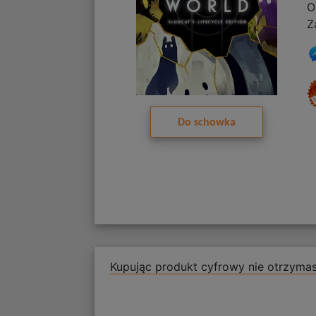
O
Z
Do schowka
Kupując produkt cyfrowy nie otrzymas