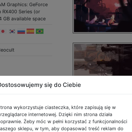
M Graphics: GeForce
n RX400 Series (or
 4 GB available space
eocult
Dostosowujemy się do Ciebie
trona wykorzystuje ciasteczka, które zapisują się w
rzeglądarce internetowej. Dzięki nim strona działa
Opis produktu
oprawnie. Żeby móc w pełni korzystać z funkcjonalności
aszego sklepu, w tym, aby dopasować treść reklam do