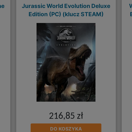
ne
Jurassic World Evolution Deluxe
z
Edition (PC) (klucz STEAM)
216,85 zł
DO KOSZYKA