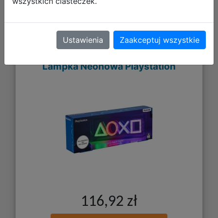
wszystkich ciasteczek.
Ustawienia
Zaakceptuj wszystkie
Lampka Neonowa Playstation
116,92 zł