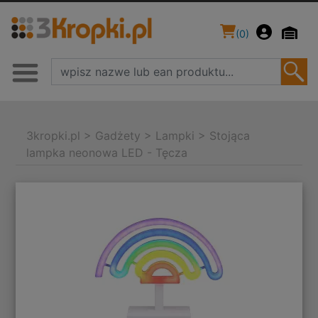
(
0
)
3kropki.pl
>
Gadżety
>
Lampki
>
Stojąca
lampka neonowa LED - Tęcza