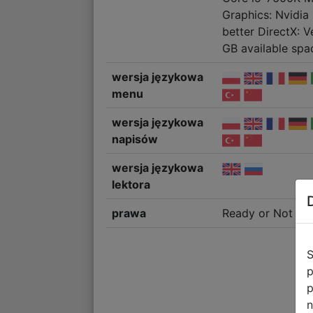
Graphics: Nvidi
better DirectX: V
GB available spa
wersja językowa
menu
wersja językowa
napisów
wersja językowa
lektora
prawa
Ready or Not © V
S
p
p
n