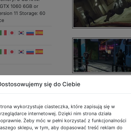
a GTX 1060 6GB or
ersion 11 Storage: 60
ce
Dostosowujemy się do Ciebie
OID Interactive Ltd
trona wykorzystuje ciasteczka, które zapisują się w
rzeglądarce internetowej. Dzięki nim strona działa
oprawnie. Żeby móc w pełni korzystać z funkcjonalności
aszego sklepu, w tym, aby dopasować treść reklam do