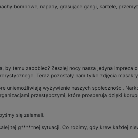
hy bombowe, napady, grasujące gangi, kartele, przemyt lu
nia, by temu zapobiec? Zeszłej nocy nasza jedyna impreza 
rorystycznego. Teraz pozostały nam tylko zdjęcia masakry, g
tóre uniemożliwiają wyżywienie naszych społeczności. Narko
anizacjami przestępczymi, które prosperują dzięki korupc
byśmy się załamali.
łej tej g*****nej sytuacji. Co robimy, gdy krew każdej nie