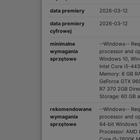
data premiery
2026-03-12
data premiery
2026-03-12
cyfrowej
minimalne
--Windows-- Requ
wymagania
processor and o
sprzętowe
Windows 10, Win
Intel Core i5-4
Memory: 8 GB RA
GeForce GTX 96
R7 370 2GB Direc
Storage: 60 GB a
rekomendowane
--Windows-- Requ
wymagania
processor and o
sprzętowe
64-bit Windows 1
Processor: AMD R
Core i5-7600K 