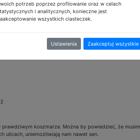
woich potrzeb poprzez profilowanie oraz w celach
tatystycznych i analitycznych, konieczne jest
aakceptowanie wszystkich ciasteczek.
Opis produktu
Ustawienia
Zaakceptuj wszystkie
 jest podstawowa wersja gry Ready or Not na Steam.
12
 prawdziwym koszmarze. Można by powiedzieć, że musimy 
h ulicach, uniemożliwiają nam nawet sen.