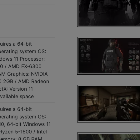
ires a 64-bit
perating system OS:
dows 11 Processor:
430 / AMD FX-6300
M Graphics: NVIDIA
0 2GB / AMD Radeon
tX: Version 11
vailable space
ires a 64-bit
perating system OS:
0, 64-bit Windows 11
yzen 5-1600 / Intel
Memory: 8 GB RAM