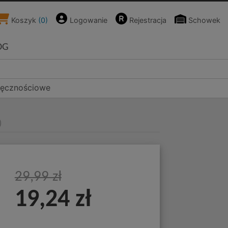
Koszyk
(
0
)
Logowanie
Rejestracja
Schowek
OG
ręcznościowe
)
L
29,99 zł
19,24 zł