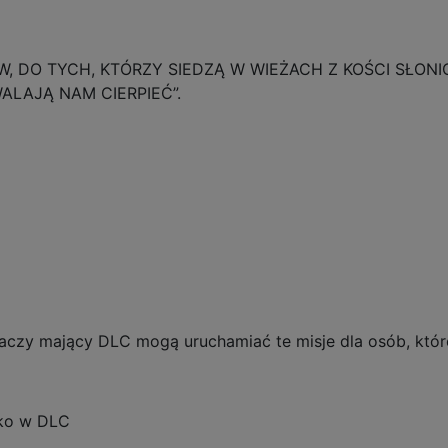
W, DO TYCH, KTÓRZY SIEDZĄ W WIEŻACH Z KOŚCI SŁON
LAJĄ NAM CIERPIEĆ”.
aczy mający DLC mogą uruchamiać te misje dla osób, które
lko w DLC