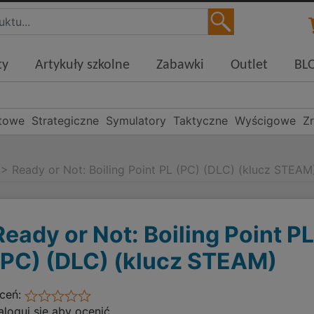
ty
Artykuły szkolne
Zabawki
Outlet
BL
towe
Strategiczne
Symulatory
Taktyczne
Wyścigowe
Z
>
Ready or Not: Boiling Point PL (PC) (DLC) (klucz STEAM
Ready or Not: Boiling Point P
(PC) (DLC) (klucz STEAM)
ceń:
aloguj się aby ocenić