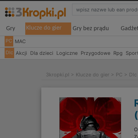
Klucze do gier
Gry
Gry bez prądu
Gadże
PC
MAC
Dlc
Akcji
Dla dzieci
Logiczne
Przygodowe
Rpg
Spor
3kropki.pl
>
Klucze do gier
>
PC
>
Dlc
O
Z