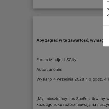
T
s
z
Aby zagrać w tę zawartość, wymagana
Forum Mindjot LSCity
Autor: anonim
Wysłano 4 września 2028 r. o godz. 4:
„My, mieszkańcy Los Sueños, tkwimy w
każdego roku rozbrzmiewają na naszyc