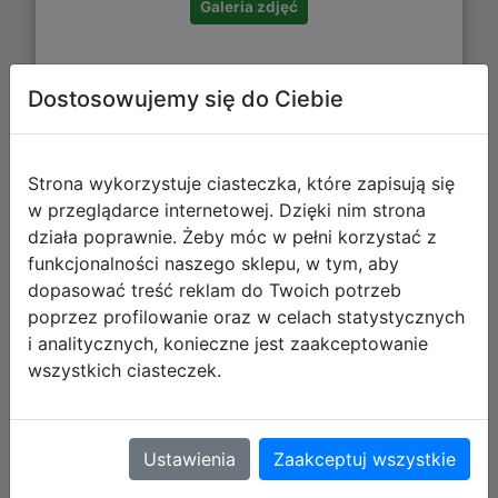
Galeria zdjęć
Dostosowujemy się do Ciebie
Farming Simulator 25 PL (PC) (klucz
Strona wykorzystuje ciasteczka, które zapisują się
STEAM)
w przeglądarce internetowej. Dzięki nim strona
działa poprawnie. Żeby móc w pełni korzystać z
funkcjonalności naszego sklepu, w tym, aby
dopasować treść reklam do Twoich potrzeb
poprzez profilowanie oraz w celach statystycznych
i analitycznych, konieczne jest zaakceptowanie
wszystkich ciasteczek.
Ustawienia
Zaakceptuj wszystkie