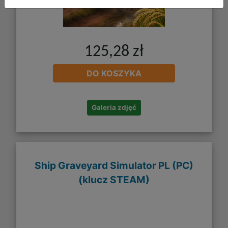
125,28 zł
DO KOSZYKA
Galeria zdjęć
Ship Graveyard Simulator PL (PC)
(klucz STEAM)